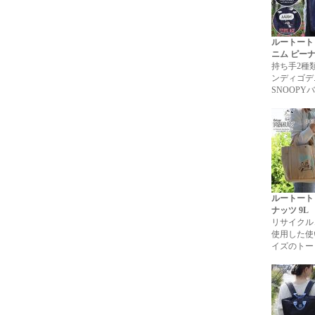
ルートート
ニム ピー
持ち手2種
ンディゴデ
SNOOPY
ルートート
ナッツ 9L
リサイクル
使用した使
イズのトー