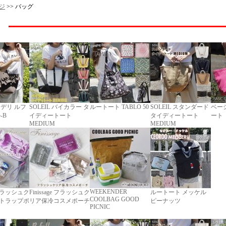
ジ
>> バッグ
 デリ ルフ
SOLEIL バイカラー タ
ルートート TABLO 50
SOLEIL スタンダード
ベー
-B
イディートート
タイディートート
ート
MEDIUM
MEDIUM
WEEKENDER
e フラッシュク
Finissage フラッシュク
ルートート メッケル
COOLBAG GOOD
トラップポ
リア保冷コスメポーチ
ピーナッツ
PICNIC