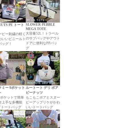
SLOWER PEBBLE
NUTS PE トート
MEGA TOTE
大容量52L！トラベル
ーピー刺繍の軽く
のサブバッグやアウト
わいいビニールト
ドアに便利なPPバッ
バッグ！
グ
クミー 9ポケット
ルートート デリ ボア
ト
ピーナッツ
のポケットで簡単
もこもこボアとスヌー
け上手な多機能
ピーアップリケがかわ
AYトートバッグ
いいトートバッグ