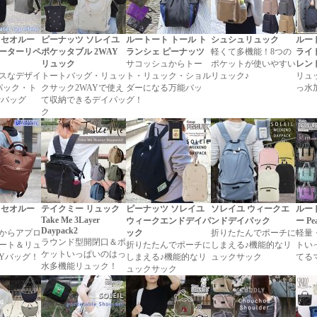
 セオルー
ピーナッツ ソレイユ
ルートート トール ト
シュシュリュック
ルー
ーターリペ
ポケッタブル 2WAY
ランシェ ピーナッツ
軽くて多機能！8つの
ライ
リュック
サコッシュからトー
ポケットが使いやすい
レン
スなデザイ
トートバッグ・リュッ
ト・リュック・ショル
リュック♪
リュ
パック・ト
クサック2WAYで使え
ダーになる万能バッ
っ水
yバッグ
て収納できるデイパッ
グ！
ク
 セオルー
テイクミー リュック
ピーナッツ ソレイユ
ソレイユ ウィークエ
ルー
Take Me 3Layer
ウィークエンドデイパ
ンドデイパック
ー Pe
Daypack2
からアプロ
ック
折りたたんでポーチに
軽量
ラウンド型開閉口＆ポ
ート＆リュ
折りたたんでポーチに
しまえる♪機能的なリ
トい
ケットいっぱいのはっ
AYバッグ！
しまえる♪機能的なリ
ュックサック
てる
水多機能リュック！
ュックサック