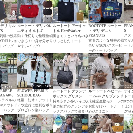
 デリ キル
ルートート デリ パル
ルートート アーキャ
ROOTOTE ルートー
PEA
S
TS
―ティ キルト-C
トル HardWorker
ト デリ デニム
スヌ
PEANUTS
刺繍の洗濯
動く仕切りで整理整頓
働きモノという名のき
古着のような独特の風
てか
YDELIショ
できる！中身が分かり
りっとしたトート
合いが魅力♪スヌーピ
ート
トバッグ
やすいバッグ♪
ーのトートバッグ
PEBBLE
SLOWER PEBBLE
ルートート グランデ
ルートート ベビール
テイ
AG 6045
SCHOOL BAG
ボックス グリスン
ー 2way クリプテッド
トー
！トラベルの
軽量・防水！アウトド
持ち歩きが多い時は収
未確認生物モチーフの
9つ
やアウトド
アや旅行に便利なポリ
納力抜群のグランデボ
お出かけパートナー！
仕分
PPバッグ
プロピレン製バッグ
ックスバッグで決まり
2WAYミニトート
2W