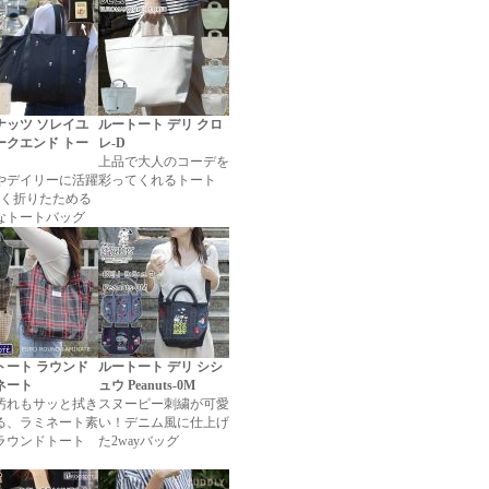
ナッツ ソレイユ
ルートート デリ クロ
ークエンド トー
レ-D
上品で大人のコーデを
やデイリーに活躍
彩ってくれるトート
さく折りたためる
なトートバッグ
トート ラウンド
ルートート デリ シシ
ネート
ュウ Peanuts-0M
汚れもサッと拭き
スヌーピー刺繍が可愛
る、ラミネート素
い！デニム風に仕上げ
ラウンドトート
た2wayバッグ