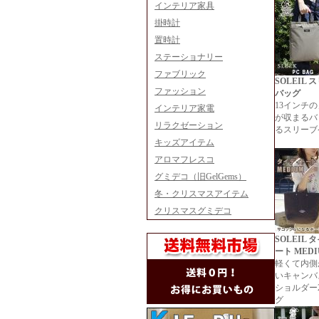
インテリア家具
掛時計
置時計
ステーショナリー
ファブリック
SOLEIL 
ファッション
バッグ
13インチの
インテリア家電
が収まるバ
リラクゼーション
るスリーブ
キッズアイテム
アロマフレスコ
グミデコ（旧GelGems）
冬・クリスマスアイテム
クリスマスグミデコ
SOLEIL
ート MED
軽くて内側
いキャンバ
ショルダー
グ