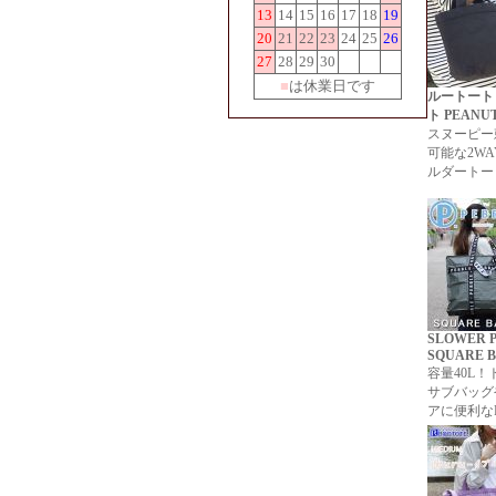
13
14
15
16
17
18
19
20
21
22
23
24
25
26
27
28
29
30
■
は休業日です
ルートート
ト PEANU
スヌーピー
可能な2WA
ルダートー
SLOWER 
SQUARE B
容量40L
サブバッグ
アに便利な