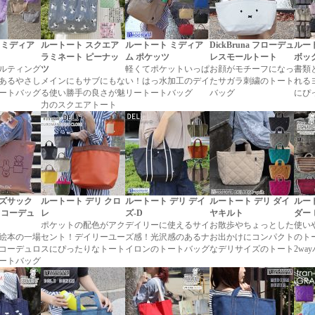
 ミディア
ルートート スクエア
ルートート ミディア
DickBruna フローデュ
ルー
ラミネート ピーナッ
ム ポケッツ
レスモールトート
ボッ
ルティング
ツ
軽くてポケットいっぱ
お顔がモチーフになっ
書類
あるやさし
メインにもサブにもな
い！はっ水加工のデイ
たサガラ刺繍のトート
れる
ートバッグ
る使い勝手の良さが魅
リートートバッグ
バッグ
にぴ
力のスクエアトート
ズサック
ルートート デリ クロ
ルートート デリ デイ
ルートート デリ ダイ
ルー
na コーデュ
レ
ズ-D
ヤキルト
ダー
ポケットの配色がアク
デイリーに使えるサイ
お散歩やちょっとした
使い
絵本の一場
セント！デイリーユー
ズ感！光沢感のあるナ
お出かけにコンパクト
のト
コーデュロ
スにぴったりなトート
イロンのトートバッグ
なデリサイズのトート
2wa
ートバッグ