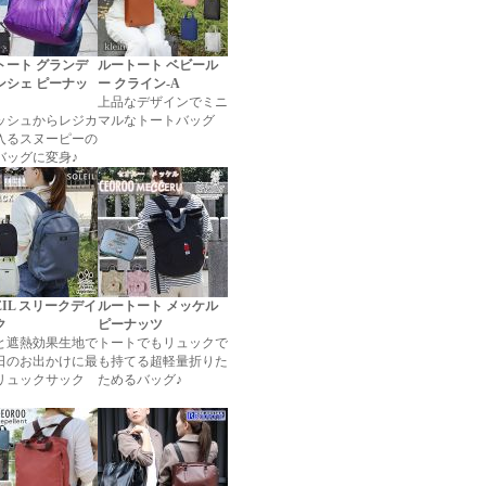
トート グランデ
ルートート ベビール
ンシェ ピーナッ
ー クライン-A
上品なデザインでミニ
ッシュからレジカ
マルなトートバッグ
入るスヌーピーの
バッグに変身♪
EIL スリークデイ
ルートート メッケル
ク
ピーナッツ
と遮熱効果生地で
トートでもリュックで
日のお出かけに最
も持てる超軽量折りた
リュックサック
ためるバッグ♪