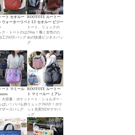
トート セオルー
ROOTOTE ルートー
トウォーターリペ
ト LT セオルー ビジー
ト
トート、リュックの
ック・トートのは
2Way！働く女性のた
加工2WAYバッグ
めの快適ビジネスバッ
グ
トート マミール
ROOTOTE ルートー
anuts
ト マミールー ミアレ
・大容量・ポケッ
トート・ショルダー・
っぱい！パパも持
リュック3WAY！ポケ
マザーズバッグ
ット充実NEWママバ
ッグ