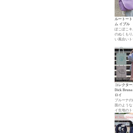
ルートート
ム イブル
ぽこぽこキ
のぬくもり
い風合いト
コレクター
Dick Bru
ロイ
ブルーナの
面のような
イ生地のト