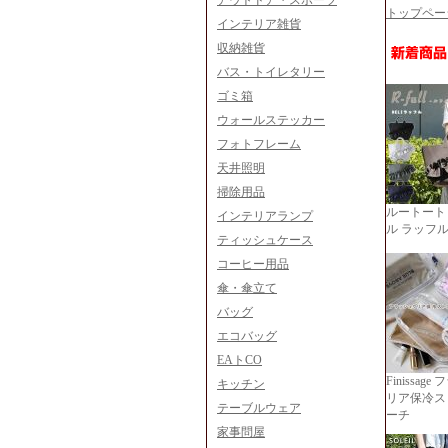
アウトドア・スポーツ
トップペー
インテリア雑貨
収納雑貨
バス・トイレタリー
ゴミ箱
ウォールステッカー
フォトフレーム
天井照明
掃除用品
ルートート
インテリアランプ
ル ラッフル
ティッシュケース
コーヒー用品
傘・傘立て
バッグ
エコバッグ
EAトCO
Finissag
キッチン
リア保冷ス
テーブルウェア
ーチ
家事問屋