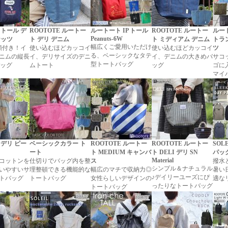
 トール デ
ROOTOTE ルートー
ルートート IP トール
ROOTOTE ルートー
ルー
Peanuts-6W
ナッツ
ト デリ デニム
ト ミディアム デニム
トラ
幅広くご愛用いただけ
類付き！イ
使い込むほどカッコイ
使い込むほどカッコイ
ツ
る、ベーシックなタテ
ニムの縦長
イ、デリサイズのデニ
イ、デニムの大きめバ
サコ
型トートバッグ
バッグ
ムトート
ッグ
ゴに
マイ
 デリ ピー
ベーシックカラー ト
ROOTOTE ルートー
ROOTOTE ルートー
SOL
ート
ト MEDIUM キャンバ
ト DELI デリ SN
パッ
Material
コットンを
仕切りでバッグ内を整
ス
撥水
シンプル＆ナチュラル
いやすいサ
理整頓できる機能的な
幅広のマチで収納力◎
暑い
♪デイリーユーズにぴ
トバッグ
トートバッグ
女性らしいデザインの
適な
ったりなトートバッグ
トートバッグ