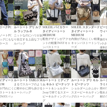
スリークPC
ルートート デリ ルフ
SOLEIL バイカラー
SOLEIL スタンダード
ピー
ル ラッフル-B
タイディートート
タイディートート
ウィ
MEDIUM
MEDIUM
ノートPC
ニットなのにハリがあ
ト
配色デザインがアクセ
内側が汚れにくい軽量
ッグにもな
り自立する上品なフリ
旅行
ントの軽量3WAYキャ
キャンバストートシリ
ケース
ルバッグ
♪小
ンバストート
ーズ
便利
 タイディート
ルートート TABLO 50
ルートート ミディア
ルートート デリ キル
ルー
IUM
まるでスカーフのよう
ム キルト ピーナッツ
ト ピーナッツ
ラミ
が汚れにく
に軽やかに持ち歩ける
トート＆ショルダー
ショルダーふかふか♪
雨や
ストート＆
トートバッグ
2wayで持てるスヌー
スヌーピーキルティン
取れ
2WAYバッ
ピーキルティングバッ
グのトートバッグ
材の
グ