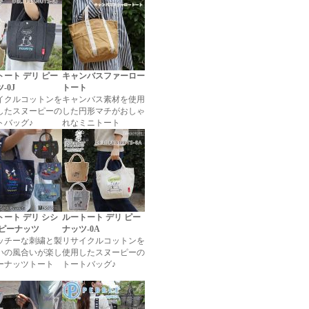
トート デリ ピー
キャンバスファーロー
-0J
トート
イクルコットンを
キャンバス素材を使用
したスヌーピーの
した円形マチがおしゃ
トバッグ♪
れなミニトート
トート デリ シシ
ルートート デリ ピー
 ピーナッツ
ナッツ-0A
ッチーな刺繍と製
リサイクルコットンを
いの風合いが楽し
使用したスヌーピーの
ーナッツトート
トートバッグ♪