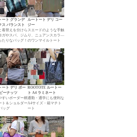
トート グランデ
ルートート デリ コー
クス バランスト
ジー
と着替えを分けら
スエードのような手触
ヨガやスパ、ジム
り、ニュアンスカラ―
ったりなバッグ！
のワンマイルトート
トート デリ ボー
ROOTOTE ルートー
 ピーナッツ
ト A4 ラミネート
やすいボーダー柄
通勤・通学にも便利な
ート＆ショルダー
A4サイズ・箱マチト
yバッグ
ート