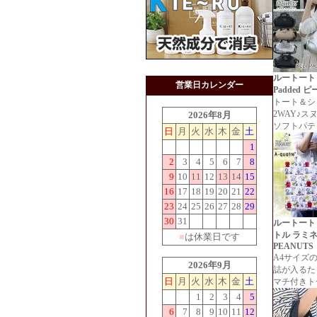
ルートート
営業日カレンダー
Padded 
トート＆シ
2WAY♪ス
2026年8月
ソフトパテ
日
月
火
水
木
金
土
1
2
3
4
5
6
7
8
9
10
11
12
13
14
15
16
17
18
19
20
21
22
23
24
25
26
27
28
29
30
31
ルートート
トル ラミ
■
は休業日です
PEANUTS
A4サイズ
2026年9月
誌が入るた
日
月
火
水
木
金
土
マチ付きト
1
2
3
4
5
6
7
8
9
10
11
12