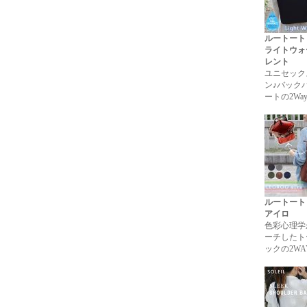
ルートート
ライトウォ
レント
ユニセック
ン♪バック
ートの2Wa
ルートート
アイロ
色彩心理学
ーチしたト
ックの2W