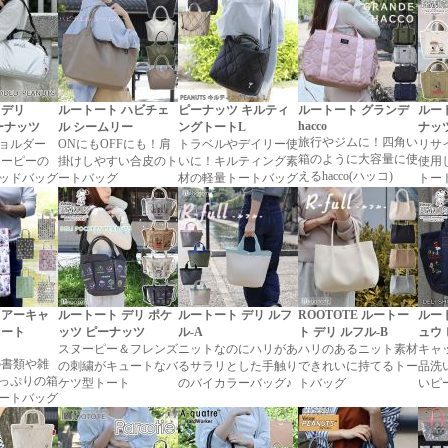
 デリ
ルートート ハビチェ
ピーナッツ キルティ
ルートート グランデ
ルー
hacco
ピーナッツ
ル シームリー
ングトートL
ナッツ
旅行やジムに！四角い
ョルダー
ONにもOFFにも！肩
トラベルやデイリー使
リサ
箱のように大容量に使
ヌーピーの
掛けしやすい合皮のト
いに！キルティング素
使用
えるhacco(ハッコ)
ッドバッグ
ートバッグ
材の軽量トートバッグ
トー
 アーキャ
ルートート デリ ポケ
ルートート デリ ルフ
ROOTOTE ルートー
ルー
ネート
ッツ ピーナッツ
ル-A
ト デリ ルフル-B
ュウ
スヌーピー＆フレンズ
ニットなのにハリがあ
ハリのあるニット素材
キャ
の書類や雑
の刺繍がキュートなバ
るサラリとした手触り
できれいに持てるトー
品洗
っぷりの箱
ケツ型トート
のバイカラーバッグ♪
トバッグ
いピ
ートバッグ