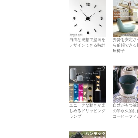
自由な発想で壁面を
姿勢を安定さ
デザインできる時計
ら前傾できる
座椅子
ユニークな動きが楽
自然がもつ濾
しめるドリッピング
の半永久的に
ランプ
コーヒーフィ