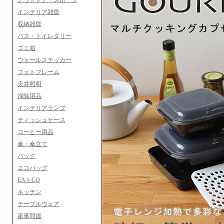
アウトドア・スポーツ
インテリア雑貨
収納雑貨
バス・トイレタリー
ゴミ箱
ウォールステッカー
フォトフレーム
天井照明
掃除用品
インテリアランプ
ティッシュケース
コーヒー用品
傘・傘立て
バッグ
エコバッグ
EAトCO
キッチン
テーブルウェア
家事問屋