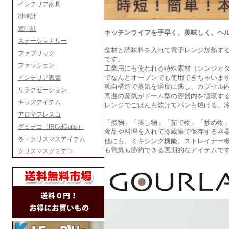
インテリア家具
掛時計
置時計
キッチンライフを手早く、美味しく、ヘ
ステーショナリー
食材と調味料を入れて電子レンジ加熱す
ファブリック
です。
ファッション
工業用にも使われる特殊素材（シンジオタク
でなんとオーブンでも使用できちゃいま
インテリア家電
独自構造で蒸気を適度に逃し、カプセル
リラクゼーション
高温の蒸気がドーム型の容器内を循環す
キッズアイテム
レンジでごはんも炊けてパンも焼ける。
アロマフレスコ
「煮物」「蒸し物」「茹で物」「炒め物
グミデコ（旧GelGems）
食品や料理を入れて冷蔵庫で保存する容
冬・クリスマスアイテム
他にも、ミキシング機能、ストレイナー
も電気も節約できる画期的なアイテムで
クリスマスグミデコ