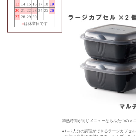
13
14
15
16
17
18
19
20
21
22
23
24
25
26
27
28
29
30
■
は休業日です
加熱時間が同じメニューならふたつのメ
●1～2人分の調理ができるラージカプセル