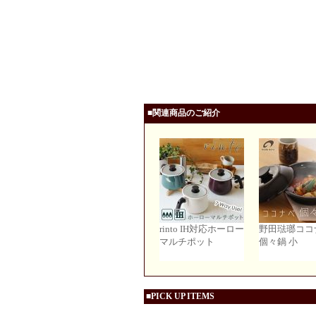
■関連商品のご紹介
rinto IH対応ホーロー
野田琺瑯ココ
マルチポット
個々鍋 小
■PICK UP ITEMS