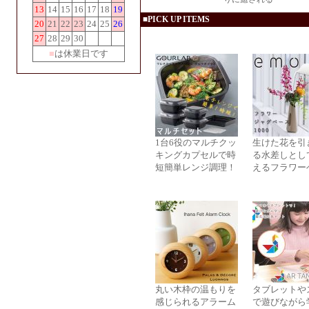
13
14
15
16
17
18
19
■PICK UP ITEMS
20
21
22
23
24
25
26
27
28
29
30
■
は休業日です
1台6役のマルチクッ
生けた花を引
キングカプセルで時
る水差しとし
短簡単レンジ調理！
えるフラワー
丸い木枠の温もりを
タブレットや
感じられるアラーム
で遊びながら