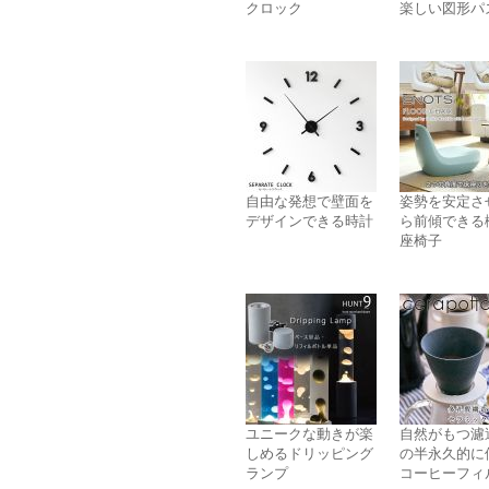
クロック
楽しい図形パ
自由な発想で壁面を
姿勢を安定さ
デザインできる時計
ら前傾できる
座椅子
ユニークな動きが楽
自然がもつ濾
しめるドリッピング
の半永久的に
ランプ
コーヒーフィ