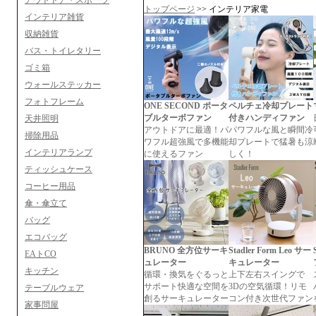
アウトドア・スポーツ
トップページ
>> インテリア家電
インテリア雑貨
収納雑貨
バス・トイレタリー
ゴミ箱
ウォールステッカー
フォトフレーム
ONE SECOND ポータ
ペルチェ冷却プレート
ブルターボファン
付きハンディファン
天井照明
アウトドアに最適！パ
パワフルな風と瞬間冷
掃除用品
ワフル超強風で多機能
却プレートで猛暑も涼
インテリアランプ
に使えるファン
しく！
ティッシュケース
コーヒー用品
傘・傘立て
バッグ
エコバッグ
BRUNO 全方位サーキ
Stadler Form Leo サー
EAトCO
ュレーター
キュレーター
キッチン
循環・換気をぐるっと
上下左右スイングで
サポート快適な空間を
3Dの空気循環！リモ
テーブルウェア
創るサーキュレーター
コン付き次世代ファン
家事問屋