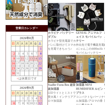
営業日カレンダー
カラビナ バッテリー
GENIAL アニマルフ
ダブル
ェイス モバイルバッ
2026年8月
カラビナ型充電器でカ
テリー
日
月
火
水
木
金
土
バンに取付けてスマホ
外出先で電子機器充電
1
を充電できちゃう♪
♪にゃんこの4400mAh
モバイルバッテリー
2
3
4
5
6
7
8
9
10
11
12
13
14
15
16
17
18
19
20
21
22
23
24
25
26
27
28
29
30
31
■
は休業日です
Stadler Form Ben 超音
加湿器 MINI
2026年9月
波加湿器
HUMIDIFIER ルビン
LEDライトとミストで
プラス
日
月
火
水
木
金
土
焚火風！インテリアア
コンパクトなパーソナ
1
2
3
4
5
ロマ加湿器
ル加湿器♪アロマの香
6
7
8
9
10
11
12
りに癒される