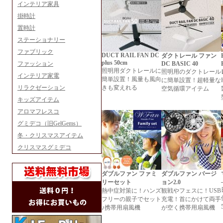
インテリア家具
掛時計
置時計
ステーショナリー
ファブリック
DUCT RAIL FAN DC
ダクトレール ファン
plus 50cm
ファッション
DC BASIC 40
照明用ダクトレールに
照明用のダクトレール
インテリア家電
簡単設置！風量も風向
に簡単設置！超軽量な
リラクゼーション
きも変えれる
空気循環アイテム
キッズアイテム
アロマフレスコ
グミデコ（旧GelGems）
冬・クリスマスアイテム
クリスマスグミデコ
ダブルファン ファミ
ダブルファン バージ
リーセット
ョン2.0
熱中症対策に！ハンズ
観戦やフェスに！USB
フリーの親子でセット
充電！首にかけて両手
♪携帯用扇風機
が空く携帯用扇風機