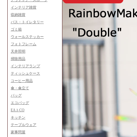
アウトドア・スポーツ
インテリア雑貨
収納雑貨
バス・トイレタリー
ゴミ箱
ウォールステッカー
フォトフレーム
天井照明
掃除用品
インテリアランプ
ティッシュケース
コーヒー用品
傘・傘立て
バッグ
エコバッグ
EAトCO
キッチン
テーブルウェア
家事問屋