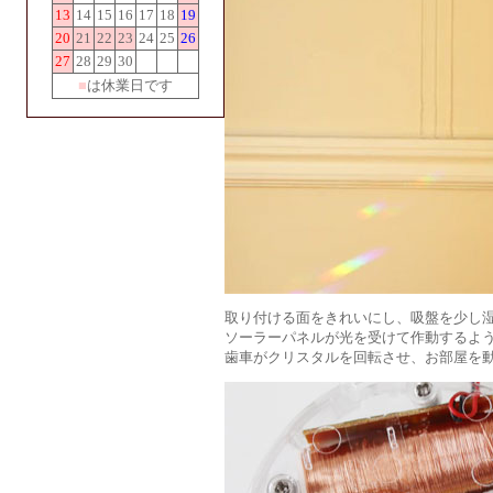
13
14
15
16
17
18
19
20
21
22
23
24
25
26
27
28
29
30
■
は休業日です
取り付ける面をきれいにし、吸盤を少し
ソーラーパネルが光を受けて作動するよ
歯車がクリスタルを回転させ、お部屋を