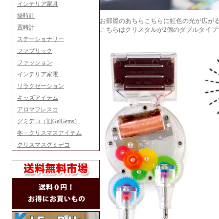
インテリア家具
掛時計
お部屋のあちらこちらに虹色の光が広が
置時計
こちらはクリスタルが2個のダブルタイプ
ステーショナリー
ファブリック
ファッション
インテリア家電
リラクゼーション
キッズアイテム
アロマフレスコ
グミデコ（旧GelGems）
冬・クリスマスアイテム
クリスマスグミデコ