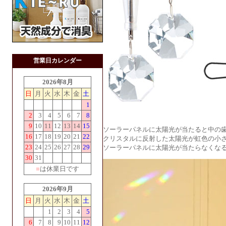
営業日カレンダー
2026年8月
日
月
火
水
木
金
土
1
2
3
4
5
6
7
8
9
10
11
12
13
14
15
ソーラーパネルに太陽光が当たると中の
16
17
18
19
20
21
22
クリスタルに反射した太陽光が虹色の小
23
24
25
26
27
28
29
ソーラーパネルに太陽光が当たらなくな
30
31
■
は休業日です
2026年9月
日
月
火
水
木
金
土
1
2
3
4
5
6
7
8
9
10
11
12