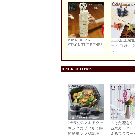
KIKKERLAND
KIKKERLAN
STACK THE BONES
ット ヨガ マ
ト
■PICK UP ITEMS
1台6役のマルチクッ
生けた花を引
キングカプセルで時
る水差しとし
短簡単レンジ調理！
えるフラワー