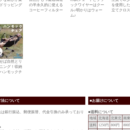
ドリッピング
の半永久的に使える
ックワイヤーはクー
を使用し
コーヒーフィルター
ル♪明かりはウォー
立てクロ
ム♪
せば自然とリ
ニング！収納
ハンモックチ
方法について
■お届けについて
法は銀行振込、郵便振替、代金引換のみ承っており
■送料について
地域
北海道
北東北
南
送料
1250円
800円
800
込