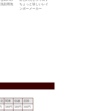
た洗顔用泡
ちょっと珍しいレイ
ス
ンボーメーカー
東北
関東
信越
北陸
円
580円
580円
560円