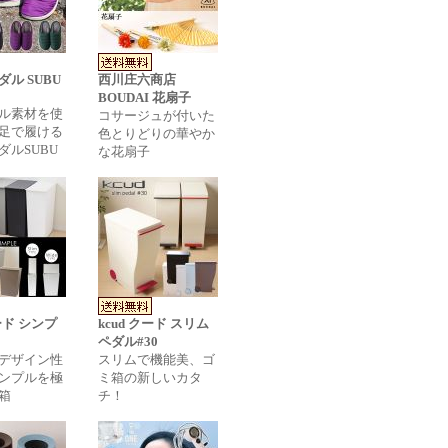
ル SUBU
西川庄六商店
BOUDAI 花扇子
ル素材を使
コサージュが付いた
足で履ける
色とりどりの華やか
ダルSUBU
な花扇子
クード シンプ
kcud クード スリム
ペダル#30
デザイン性
スリムで機能美、ゴ
ンプルを極
ミ箱の新しいカタ
箱
チ！