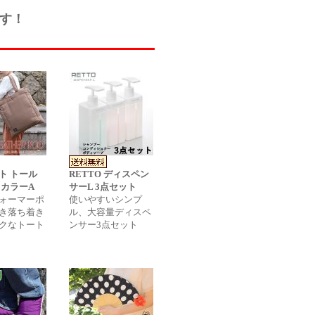
です！
ト トール
RETTO ディスペン
 カラーA
サーL 3点セット
ォーマーポ
使いやすいシンプ
き落ち着き
ル、大容量ディスペ
クなトート
ンサー3点セット