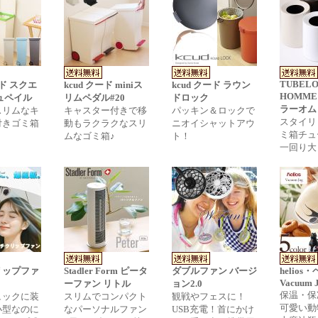
TUBEL
ード スクエ
kcud クード miniス
kcud クード ラウン
HOMM
ュペイル
リムペダル#20
ドロック
ラーオム
スリムなキ
キャスター付きで移
パッキン＆ロックで
スタイリ
付きゴミ箱
動もラクラクなスリ
ニオイシャットアウ
ミ箱チュ
ムなゴミ箱♪
ト！
一回り大
リップファ
Stadler Form ピータ
ダブルファン バージ
helios
Vacuum 
ーファン リトル
ョン2.0
保温・保
ュックに装
スリムでコンパクト
観戦やフェスに！
可愛い動
小型なのに
なパーソナルファン
USB充電！首にかけ