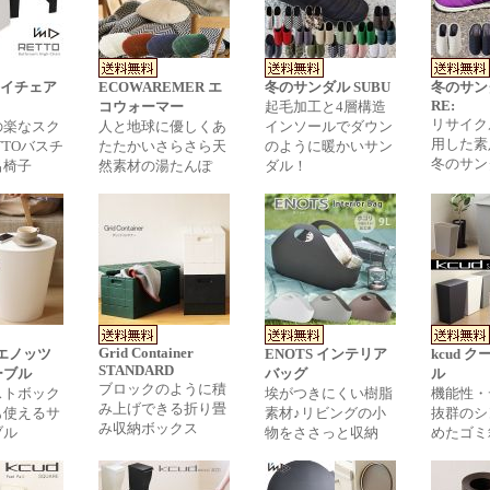
 ハイチェア
ECOWAREMER エ
冬のサンダル SUBU
冬のサンダ
RE:
コウォーマー
起毛加工と4層構造
リサイク
の楽なスク
人と地球に優しくあ
インソールでダウン
用した素
TTOバスチ
たたかいさらさら天
のように暖かいサン
冬のサン
呂椅子
然素材の湯たんぽ
ダル！
Grid Container
・エノッツ
ENOTS インテリア
kcud 
STANDARD
ーブル
バッグ
ル
ブロックのように積
ストボック
埃がつきにくい樹脂
機能性・
み上げできる折り畳
も使えるサ
素材♪リビングの小
抜群のシ
み収納ボックス
ブル
物をささっと収納
めたゴミ