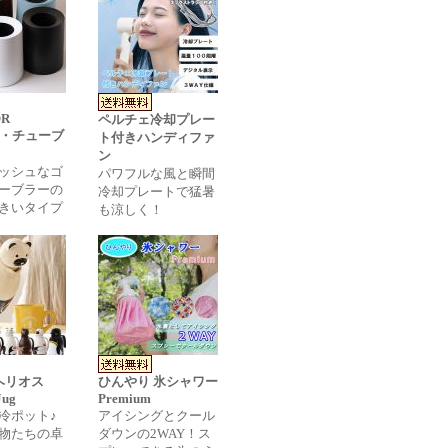
OR
ペルチェ冷却プレー
E・チューブ
ト付きハンディファ
ン
ッシュなゴ
パワフルな風と瞬間
ーブラーの
冷却プレートで猛暑
きいタイプ
も涼しく！
・ヘリオス
ひんやり 氷シャワー
Jug
Premium
冷ポット♪
アイシングとクール
物たちの卓
ダウンの2WAY！ス