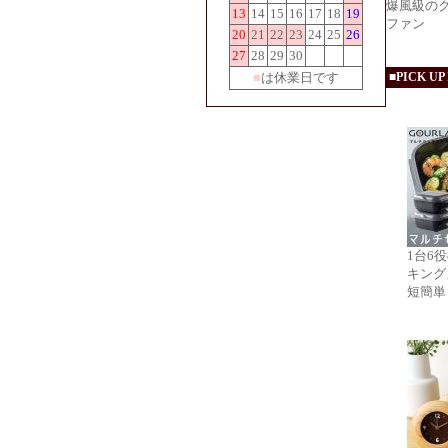
爆風級の
13
14
15
16
17
18
19
ファン
20
21
22
23
24
25
26
27
28
29
30
■
は休業日です
■PICK UP
1台6
キング
短簡単