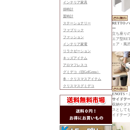
インテリア家具
掛時計
置時計
RETTO
ステーショナリー
ー
ファブリック
立ち座り
ファッション
エア型RE
ェア・風
インテリア家電
リラクゼーション
キッズアイテム
アロマフレスコ
グミデコ（旧GelGems）
冬・クリスマスアイテム
クリスマスグミデコ
ENOTS
サイドテ
収納やダ
スとして
イドテー