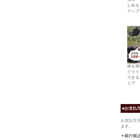
しめる
ランプ
体を倒
クライ
できる
ェア
■お支払
お支払方
ます。
▼銀行振