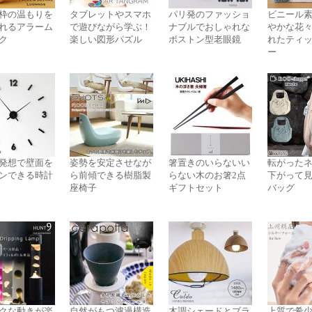
枠の温もりを
タブレットやスマホ
パリ発のファッショ
ビニール
れるアラーム
で遊びながら学ぶ！
ナブルでおしゃれな
やかな花
ク
楽しい図形パズル
ボストン型老眼鏡
れたティ
ー
発想で壁面を
姿勢を安定させなが
箸置きのいらないい
転がった
ンできる時計
ら前傾できる樹脂製
らない木のお箸2点
下がって
座椅子
ギフトセット
バッグ
クな動きが楽
自然がもつ濾過構造
木調シェードとブラ
上質で希