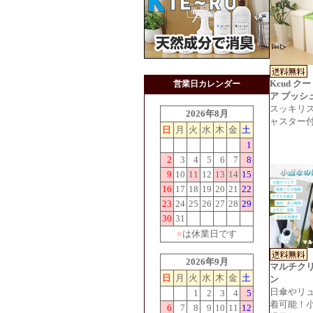
Kcud ク
営業日カレンダー
ア プッシ
スッキリ
2026年8月
ャスター
日
月
火
水
木
金
土
1
2
3
4
5
6
7
8
9
10
11
12
13
14
15
16
17
18
19
20
21
22
23
24
25
26
27
28
29
30
31
■
は休業日です
2026年9月
マルチク
日
月
火
水
木
金
土
ン
日傘やリ
1
2
3
4
5
着可能！
6
7
8
9
10
11
12