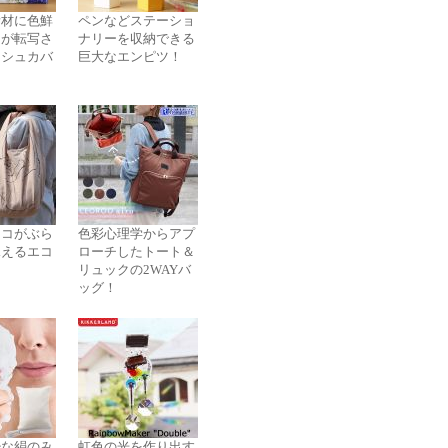
素材に色鮮
ペンなどステーショ
々が転写さ
ナリーを収納できる
ッシュカバ
巨大なエンピツ！
ネコがぶら
色彩心理学からアプ
見えるエコ
ローチしたトート＆
リュックの2WAYバ
ッグ！
少な絹のみ
虹色の光を作り出す