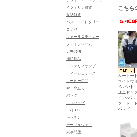
アウトドア・スポーツ
インテリア雑貨
こちら
収納雑貨
バス・トイレタリー
ゴミ箱
ウォールステッカー
フォトフレーム
天井照明
掃除用品
インテリアランプ
ティッシュケース
ルートート
コーヒー用品
ライトウ
ペレント
傘・傘立て
ユニセッ
バッグ
イン♪バッ
エコバッグ
ク・トート
バッグ
EAトCO
キッチン
テーブルウェア
家事問屋