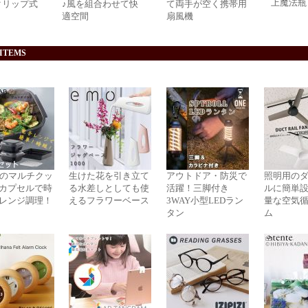
上魔法瓶
クリップ式
♪風を組合わせて快
て両手が空く携帯用
適空間
扇風機
 ITEMS
役のマルチクッ
生けた花を引き立て
アウトドア・防災で
照明用の
カプセルで時
る水差しとしても使
活躍！三脚付き
ルに簡単
レンジ調理！
えるフラワーベース
3WAY小型LEDラン
量な空気
タン
ム