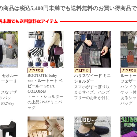
の商品は税込5,400円未満でも送料無料のお買い得商品
ROOTOTE baby
 セオルー
ハリスツイード ミニ
ルートー
roo・ルートート ベ
ォーターリ
ショルダー
フェザー
ビールー SY PU
スマホがすっぽり収
ハンドウ
COLOR-B
クスなデザ
まるサイズ。ハンズ
ケット付
トート・ショルダー
クパッ
フリーのお出かけに
あるシッ
の上品2WAYミニバ
の2Way
バッグ
ッグ