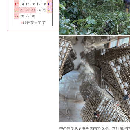
13
14
15
16
17
18
19
20
21
22
23
24
25
26
27
28
29
30
■
は休業日です
蚕の餌である桑を国内で収穫。本社敷地内