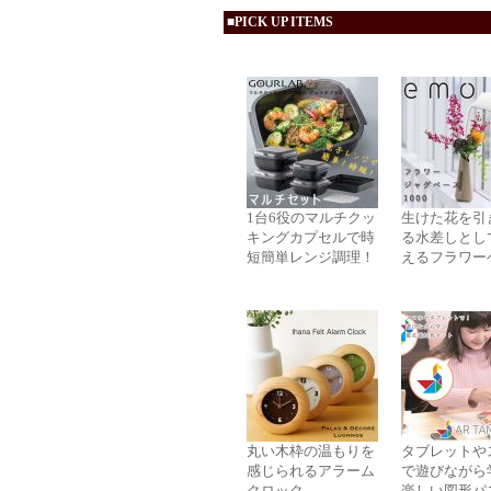
■PICK UP ITEMS
1台6役のマルチクッ
生けた花を引
キングカプセルで時
る水差しとし
短簡単レンジ調理！
えるフラワー
丸い木枠の温もりを
タブレットや
感じられるアラーム
で遊びながら
クロック
楽しい図形パ