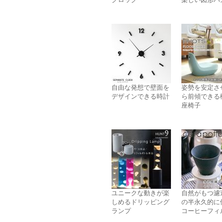
自由な発想で壁面を
姿勢を安定さ
デザインできる時計
ら前傾できる
座椅子
ユニークな動きが楽
自然がもつ濾
しめるドリッピング
の半永久的に
ランプ
コーヒーフィ