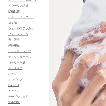
アウトドア・スポーツ
インテリア雑貨
収納雑貨
バス・トイレタリー
ゴミ箱
ウォールステッカー
フォトフレーム
天井照明
掃除用品
インテリアランプ
ティッシュケース
コーヒー用品
傘・傘立て
バッグ
エコバッグ
EAトCO
キッチン
テーブルウェア
家事問屋