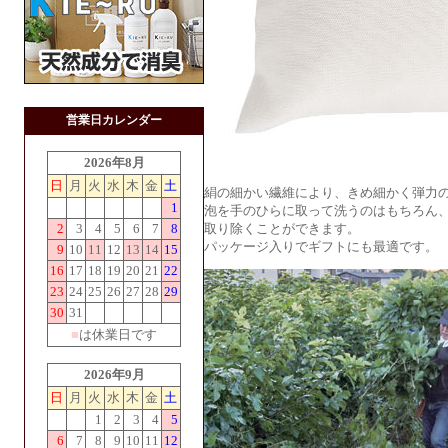
営業日カレンダー
2026年8月
日
月
火
水
木
金
土
絹の細かい繊維により、きめ細かく弾力
1
泡を手のひらに取って洗うのはもちろん
2
3
4
5
6
7
8
取り除くことができます。
パッケージ入りでギフトにも最適です。
9
10
11
12
13
14
15
16
17
18
19
20
21
22
23
24
25
26
27
28
29
30
31
■
は休業日です
2026年9月
日
月
火
水
木
金
土
1
2
3
4
5
6
7
8
9
10
11
12