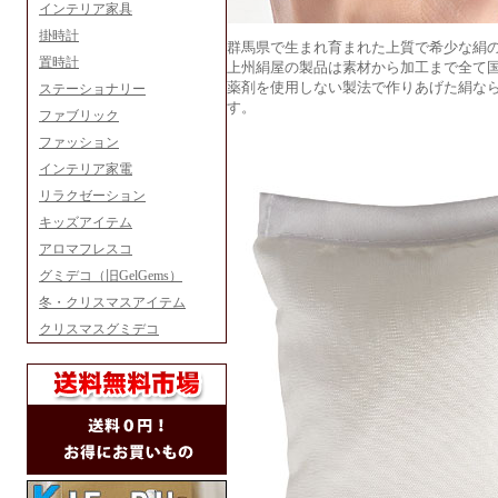
インテリア家具
掛時計
群馬県で生まれ育まれた上質で希少な絹
置時計
上州絹屋の製品は素材から加工まで全て
薬剤を使用しない製法で作りあげた絹なら
ステーショナリー
す。
ファブリック
ファッション
インテリア家電
リラクゼーション
キッズアイテム
アロマフレスコ
グミデコ（旧GelGems）
冬・クリスマスアイテム
クリスマスグミデコ