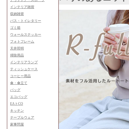
アウトドア・スポーツ
インテリア雑貨
収納雑貨
バス・トイレタリー
ゴミ箱
ウォールステッカー
フォトフレーム
天井照明
掃除用品
インテリアランプ
ティッシュケース
コーヒー用品
傘・傘立て
バッグ
エコバッグ
EAトCO
キッチン
テーブルウェア
家事問屋