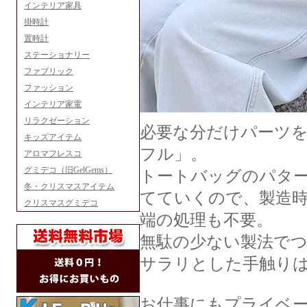
インテリア家具
掛時計
置時計
ステーショナリー
ファブリック
ファッション
インテリア家電
リラクゼーション
必要な分だけパーツ
キッズアイテム
フル」。
アロマフレスコ
グミデコ（旧GelGems）
トートバッグのパタ
冬・クリスマスアイテム
てていくので、製造
クリスマスグミデコ
端の処理も不要。
無駄の少ない製法で
サラリとした手触り
お仕事にもプライベ