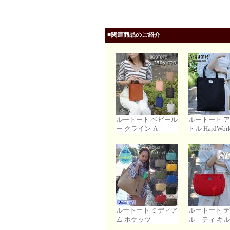
■関連商品のご紹介
ルートート ベビール
ルートート 
ー クライン-A
トル HardWork
ルートート ミディア
ルートート デ
ム ポケッツ
ル―ティ キル