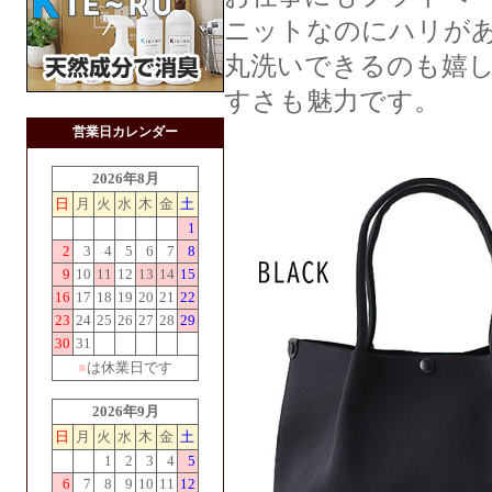
ニットなのにハリが
丸洗いできるのも嬉し
すさも魅力です。
営業日カレンダー
2026年8月
日
月
火
水
木
金
土
1
2
3
4
5
6
7
8
9
10
11
12
13
14
15
16
17
18
19
20
21
22
23
24
25
26
27
28
29
30
31
■
は休業日です
2026年9月
日
月
火
水
木
金
土
1
2
3
4
5
6
7
8
9
10
11
12