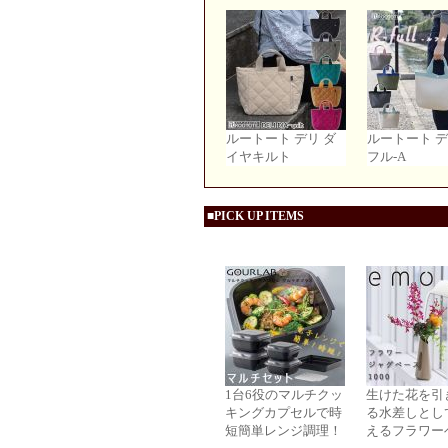
ルートート デリ ダ
ルートート デ
イヤキルト
フル-A
■PICK UP ITEMS
1台6役のマルチクッ
生けた花を引
キングカプセルで時
る水差しとし
短簡単レンジ調理！
えるフラワー