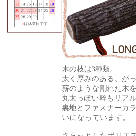
13
14
15
16
17
18
19
20
21
22
23
24
25
26
27
28
29
30
■
は休業日です
木の枝は3種類。
太く厚みのある、がっ
薪のような割れた木を
丸太っぽい幹もリアル
裏地とファスナーカ
いになっています。
さらっとしたポリエ