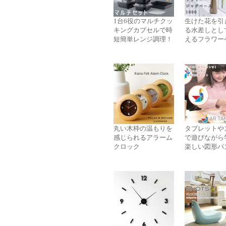
1台6役のマルチクッ
生けた花を引
キングカプセルで時
る水差しとし
短簡単レンジ調理！
えるフラワー
丸い木枠の温もりを
タブレットや
感じられるアラーム
で遊びながら
クロック
楽しい図形パ