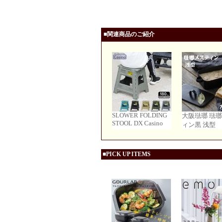
■関連商品のご紹介
SLOWER FOLDING
大阪琺瑯 琺
STOOL DX Casino
ィン黒 浅型
■PICK UP ITEMS