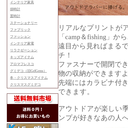
インテリア家具
掛時計
置時計
ステーショナリー
リアルなプリントが
ファブリック
「camp＆fishin
ファッション
インテリア家電
遠目から見ればまる
リラクゼーション
チ！
キッズアイテム
ファスナーで開閉で
アロマフレスコ
グミデコ（旧GelGems）
物の収納ができます
冬・クリスマスアイテム
先端にはカラビナ付
クリスマスグミデコ
できます。
アウトドアが楽しい
ンプが好きなあの人へ