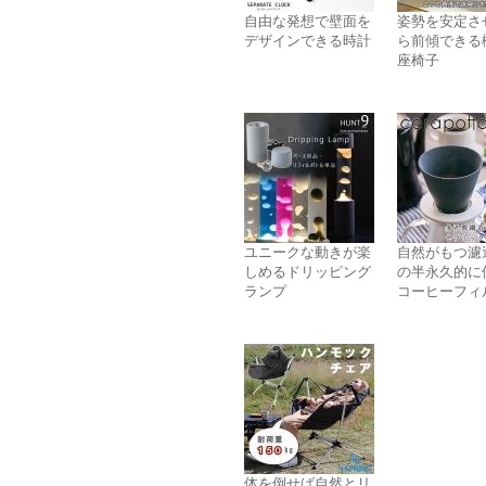
自由な発想で壁面を
姿勢を安定さ
デザインできる時計
ら前傾できる
座椅子
ユニークな動きが楽
自然がもつ濾
しめるドリッピング
の半永久的に
ランプ
コーヒーフィ
体を倒せば自然とリ