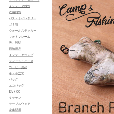
アウトドア・スポーツ
インテリア雑貨
収納雑貨
バス・トイレタリー
ゴミ箱
ウォールステッカー
フォトフレーム
天井照明
掃除用品
インテリアランプ
ティッシュケース
コーヒー用品
傘・傘立て
バッグ
エコバッグ
EAトCO
キッチン
テーブルウェア
家事問屋