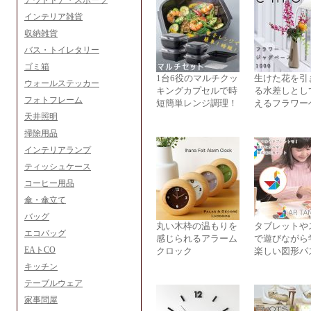
アウトドア・スポーツ
インテリア雑貨
収納雑貨
バス・トイレタリー
ゴミ箱
1台6役のマルチクッ
生けた花を引
ウォールステッカー
キングカプセルで時
る水差しとし
フォトフレーム
短簡単レンジ調理！
えるフラワー
天井照明
掃除用品
インテリアランプ
ティッシュケース
コーヒー用品
傘・傘立て
バッグ
丸い木枠の温もりを
タブレットや
エコバッグ
感じられるアラーム
で遊びながら
EAトCO
クロック
楽しい図形パ
キッチン
テーブルウェア
家事問屋