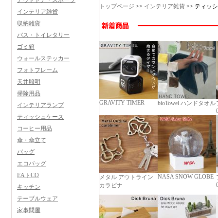
アウトドア・スポーツ
トップページ
>>
インテリア雑貨
>> ティッ
インテリア雑貨
収納雑貨
バス・トイレタリー
ゴミ箱
ウォールステッカー
フォトフレーム
天井照明
掃除用品
GRAVITY TIMER
bioTowel ハンドタオル
インテリアランプ
ティッシュケース
コーヒー用品
傘・傘立て
バッグ
エコバッグ
EAトCO
NASA SNOW GLOBE
メタル アウトライン
カラビナ
キッチン
テーブルウェア
家事問屋