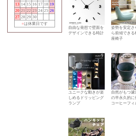
13
14
15
16
17
18
19
20
21
22
23
24
25
26
27
28
29
30
■
は休業日です
自由な発想で壁面を
姿勢を安定さ
デザインできる時計
ら前傾できる
座椅子
ユニークな動きが楽
自然がもつ濾
しめるドリッピング
の半永久的に
ランプ
コーヒーフィ