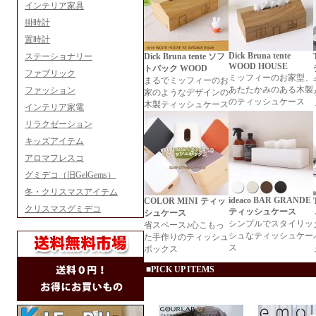
インテリア家具
掛時計
置時計
Dick Bruna tente
ステーショナリー
Dick Bruna tente ソフ
WOOD HOUSE
トパック WOOD
ファブリック
ミッフィーのお家型、
まるでミッフィーのお
あたたかみのある木製
ファッション
家のようなデザインの
のティッシュケース
木製ティッシュケース
インテリア家電
リラクゼーション
キッズアイテム
アロマフレスコ
グミデコ（旧GelGems）
冬・クリスマスアイテム
ideaco BAR GRANDE
COLOR MINI ティッ
クリスマスグミデコ
ティッシュケース
シュケース
シンプルでスタイリッ
省スペース♪心こもっ
シュなティッシュケー
た手作りのティッシュ
ス
ボックス
■PICK UP ITEMS