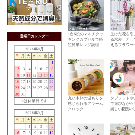
1台6役のマルチクッ
生けた花を引
営業日カレンダー
キングカプセルで時
る水差しとし
短簡単レンジ調理！
えるフラワー
2026年8月
日
月
火
水
木
金
土
1
2
3
4
5
6
7
8
9
10
11
12
13
14
15
16
17
18
19
20
21
22
23
24
25
26
27
28
29
30
31
丸い木枠の温もりを
タブレットや
■
は休業日です
感じられるアラーム
で遊びながら
クロック
楽しい図形パ
2026年9月
日
月
火
水
木
金
土
1
2
3
4
5
6
7
8
9
10
11
12