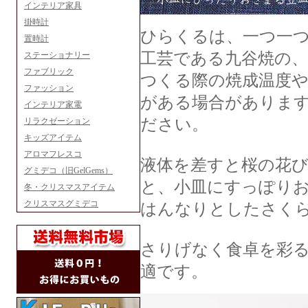
インテリア家具
掛時計
ひらくるは、一つ一
置時計
工芸である九谷焼の
ステーショナリー
ファブリック
つくる際の焼成温度
ファッション
がある場合がありま
インテリア家電
ださい。
リラクゼーション
キッズアイテム
アロマフレスコ
液体を差すと桜の花
グミデコ（旧GelGems）
と、小皿にすっぽりお
冬・クリスマスアイテム
クリスマスグミデコ
はんなりとしたさく
さりげなく食卓を彩
適です。