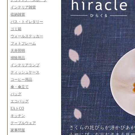
アウトドア・スポーツ
インテリア雑貨
収納雑貨
バス・トイレタリー
ゴミ箱
ウォールステッカー
フォトフレーム
天井照明
掃除用品
インテリアランプ
ティッシュケース
コーヒー用品
傘・傘立て
バッグ
エコバッグ
EAトCO
キッチン
テーブルウェア
家事問屋