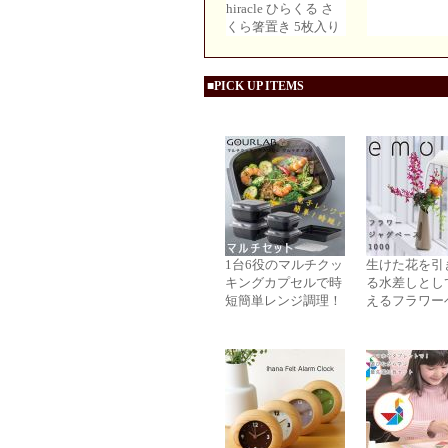
hiracle ひらくる さ
くら箸置き 5枚入り
■PICK UP ITEMS
1台6役のマルチクッ
生けた花を引
キングカプセルで時
る水差しとし
短簡単レンジ調理！
えるフラワー