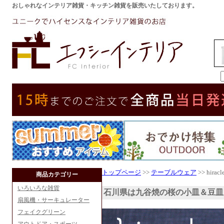
おしゃれなインテリア雑貨・キッチン雑貨を販売いたしております。
トップページ
>>
テーブルウェア
>> hi
商品カテゴリー
いろいろな雑貨
石川県は九谷焼の桜の小皿＆豆皿
扇風機・サーキュレーター
フェイクグリーン