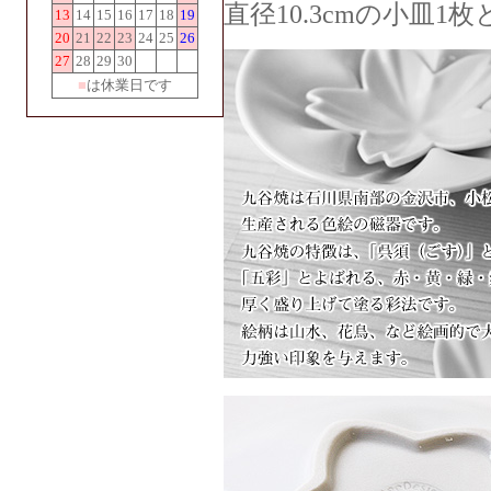
直径10.3cmの小皿
13
14
15
16
17
18
19
20
21
22
23
24
25
26
27
28
29
30
■
は休業日です