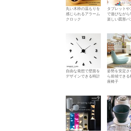
丸い木枠の温もりを
タブレットや
感じられるアラーム
で遊びながら
クロック
楽しい図形パ
自由な発想で壁面を
姿勢を安定さ
デザインできる時計
ら前傾できる
座椅子