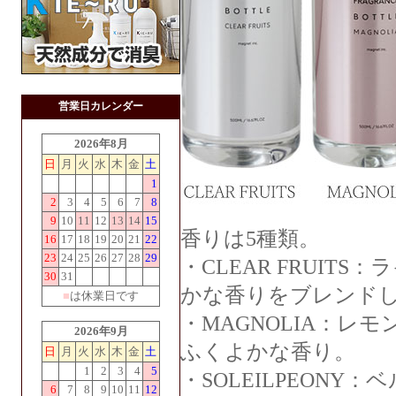
営業日カレンダー
2026年8月
日
月
火
水
木
金
土
1
2
3
4
5
6
7
8
9
10
11
12
13
14
15
香りは5種類。
16
17
18
19
20
21
22
23
24
25
26
27
28
29
・CLEAR FRUI
30
31
かな香りをブレンド
■
は休業日です
・MAGNOLIA：
2026年9月
ふくよかな香り。
日
月
火
水
木
金
土
1
2
3
4
5
・SOLEILPEON
6
7
8
9
10
11
12