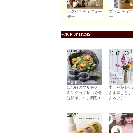
ハグベアディフュー
プラム ディ
ザー
ー
■PICK UP ITEMS
1台6役のマルチクッ
生けた花を引
キングカプセルで時
る水差しとし
短簡単レンジ調理！
えるフラワー