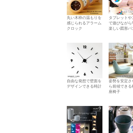
丸い木枠の温もりを
タブレットや
感じられるアラーム
で遊びながら
クロック
楽しい図形パ
自由な発想で壁面を
姿勢を安定さ
デザインできる時計
ら前傾できる
座椅子