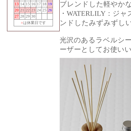
ブレンドした軽やか
13
14
15
16
17
18
19
20
21
22
23
24
25
26
・WATERLILY：
27
28
29
30
ンドしたみずみずし
■
は休業日です
光沢のあるラベルシ
ーザーとしてお使い