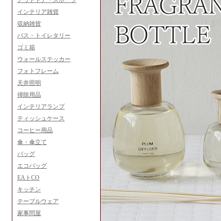
アウトドア・スポーツ
インテリア雑貨
収納雑貨
バス・トイレタリー
ゴミ箱
ウォールステッカー
フォトフレーム
天井照明
掃除用品
インテリアランプ
ティッシュケース
コーヒー用品
傘・傘立て
バッグ
エコバッグ
EAトCO
キッチン
テーブルウェア
家事問屋