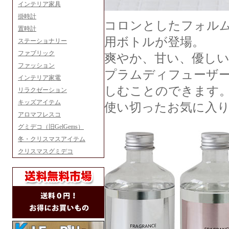
インテリア家具
掛時計
コロンとしたフォル
置時計
用ボトルが登場。
ステーショナリー
ファブリック
爽やか、甘い、優し
ファッション
プラムディフューザ
インテリア家電
しむことのできます
リラクゼーション
キッズアイテム
使い切ったお気に入
アロマフレスコ
グミデコ（旧GelGems）
冬・クリスマスアイテム
クリスマスグミデコ