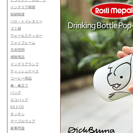
アウトドア・スポーツ
インテリア雑貨
収納雑貨
バス・トイレタリー
ゴミ箱
ウォールステッカー
フォトフレーム
天井照明
掃除用品
インテリアランプ
ティッシュケース
コーヒー用品
傘・傘立て
バッグ
エコバッグ
EAトCO
キッチン
テーブルウェア
家事問屋