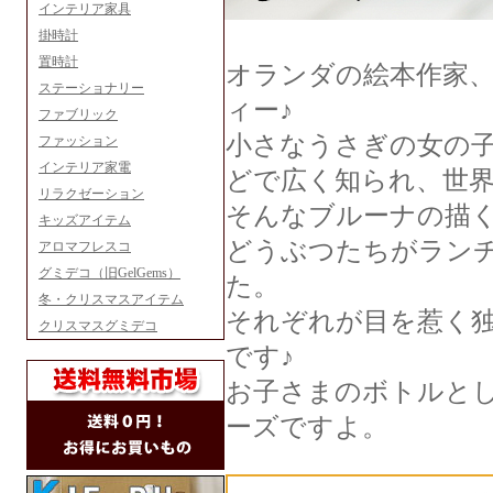
インテリア家具
掛時計
置時計
オランダの絵本作家
ステーショナリー
ィー♪
ファブリック
小さなうさぎの女の
ファッション
インテリア家電
どで広く知られ、世
リラクゼーション
そんなブルーナの描
キッズアイテム
どうぶつたちがラン
アロマフレスコ
グミデコ（旧GelGems）
た。
冬・クリスマスアイテム
それぞれが目を惹く
クリスマスグミデコ
です♪
お子さまのボトルと
ーズですよ。