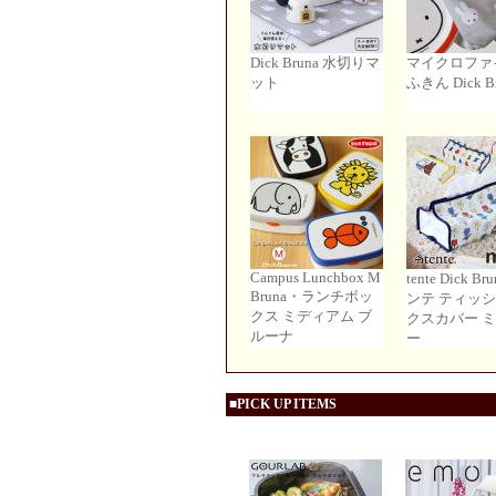
Dick Bruna 水切りマ
マイクロファ
ット
ふきん Dick B
Campus Lunchbox M
tente Dick Br
Bruna・ランチボッ
ンテ ティッ
クス ミディアム ブ
クスカバー 
ルーナ
ー
■PICK UP ITEMS