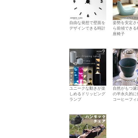
自由な発想で壁面を
姿勢を安定さ
デザインできる時計
ら前傾できる
座椅子
ユニークな動きが楽
自然がもつ濾
しめるドリッピング
の半永久的に
ランプ
コーヒーフィ