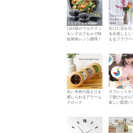
1台6役のマルチクッ
生けた花を引
キングカプセルで時
る水差しとし
短簡単レンジ調理！
えるフラワー
丸い木枠の温もりを
タブレットや
感じられるアラーム
で遊びながら
クロック
楽しい図形パ