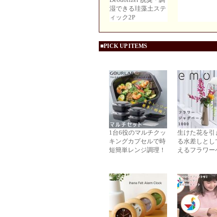
湿できる珪藻土ステ
ィック2P
■PICK UP ITEMS
1台6役のマルチクッ
生けた花を引
キングカプセルで時
る水差しとし
短簡単レンジ調理！
えるフラワー