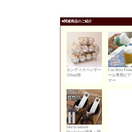
■関連商品のご紹介
カンディスペンサー
Can Beer For
350ml用
ール専用ビア
マー
like-it natural
Deodorizer 脱臭・調