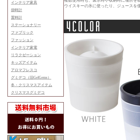
複数使用時も、製氷時や収納時に場所を
インテリア家具
ウイスキーの氷に使ったり、ジュースを
掛時計
置時計
ステーショナリー
ファブリック
ファッション
インテリア家電
リラクゼーション
キッズアイテム
アロマフレスコ
グミデコ（旧GelGems）
冬・クリスマスアイテム
クリスマスグミデコ