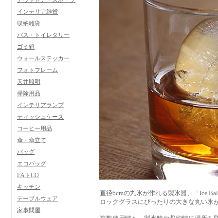
アウトドア・スポーツ
インテリア雑貨
収納雑貨
バス・トイレタリー
ゴミ箱
ウォールステッカー
フォトフレーム
天井照明
掃除用品
インテリアランプ
ティッシュケース
コーヒー用品
傘・傘立て
バッグ
エコバッグ
EAトCO
キッチン
直径6cmの丸氷が作れる製氷器、「Ice Ball
テーブルウェア
ロックグラスにぴったりの大きな丸い氷
家事問屋