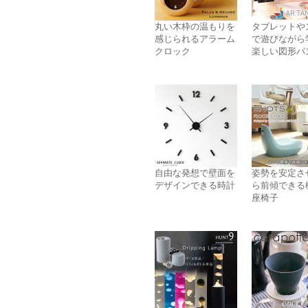
丸い木枠の温もりを
タブレットや
感じられるアラーム
で遊びながら
クロック
楽しい図形パ
自由な発想で壁面を
姿勢を安定さ
デザインできる時計
ら前傾できる
座椅子