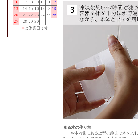
6
7
8
9
10
11
12
13
14
15
16
17
18
19
20
21
22
23
24
25
26
27
28
29
30
■
は休業日です
まる氷の作り方
1. 本体内側にある上部の線まで水を入