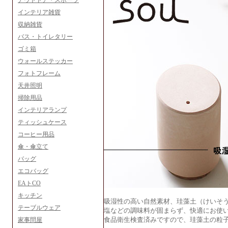
アウトドア・スポーツ
インテリア雑貨
収納雑貨
バス・トイレタリー
ゴミ箱
ウォールステッカー
フォトフレーム
天井照明
掃除用品
インテリアランプ
ティッシュケース
コーヒー用品
傘・傘立て
バッグ
エコバッグ
EAトCO
キッチン
吸湿性の高い自然素材、珪藻土（けいそ
テーブルウェア
塩などの調味料が固まらず、快適にお使
食品衛生検査済みですので、珪藻土の粒
家事問屋