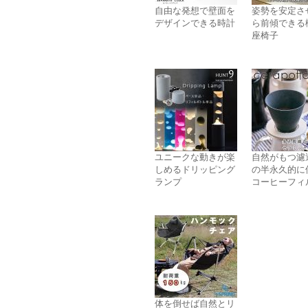
自由な発想で壁面を
姿勢を安定さ
デザインできる時計
ら前傾できる
座椅子
ユニークな動きが楽
自然がもつ濾
しめるドリッピング
の半永久的に
ランプ
コーヒーフィ
体を倒せば自然とリ