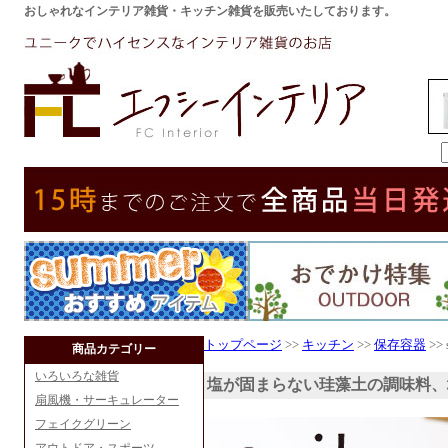
おしゃれなインテリア雑貨・キッチン雑貨を販売いたしております。
トップページ
>>
キッチン
>>
保存容器
>>
商品カテゴリー
いろいろな雑貨
塩が固まらない珪藻土の調味料、
扇風機・サーキュレーター
フェイクグリーン