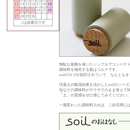
13
14
15
16
17
18
19
20
21
22
23
24
25
26
27
28
29
30
■
は休業日です
無駄な装飾を省いたシンプルでコンパク
調味料を補充する蓋はコルクです。
soilのロゴが刻印されていて、なんとも
珪藻土の吸湿効果を活かしたsoilのシー
塩などの調味料がサラサラのまま使えて
「土」の質感をぜひ感じてみてください
一風変わった調味料入れは、ご自宅用に