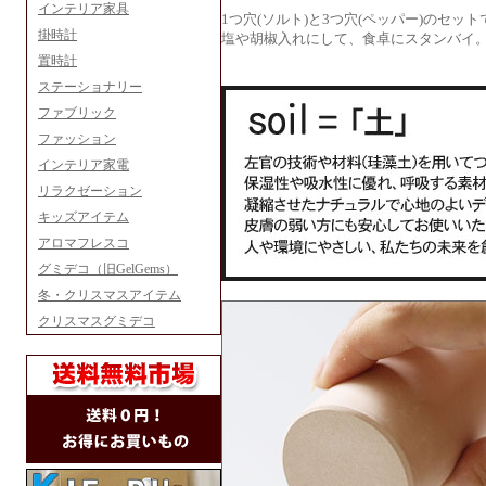
インテリア家具
1つ穴(ソルト)と3つ穴(ペッパー)のセット
掛時計
塩や胡椒入れにして、食卓にスタンバイ
置時計
ステーショナリー
ファブリック
ファッション
インテリア家電
リラクゼーション
キッズアイテム
アロマフレスコ
グミデコ（旧GelGems）
冬・クリスマスアイテム
クリスマスグミデコ