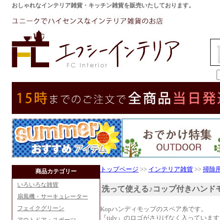
おしゃれなインテリア雑貨・キッチン雑貨を販売いたしております。
トップページ
>>
インテリア雑貨
>>
掃除
商品カテゴリー
いろいろな雑貨
洗って使える♪コップ付きハンド
扇風機・サーキュレーター
フェイクグリーン
Kopハンディモップのスペア糸です。
『tidy』のロゴがさりげなく入っていま