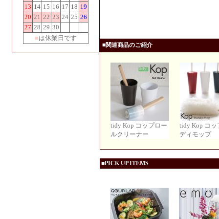
13
14
15
16
17
18
19
20
21
22
23
24
25
26
27
28
29
30
■
は休業日です
■関連商品のご紹介
tidy Kop コップロー
tidy Kop 
ルクリーナー
ディモップ
■PICK UP ITEMS