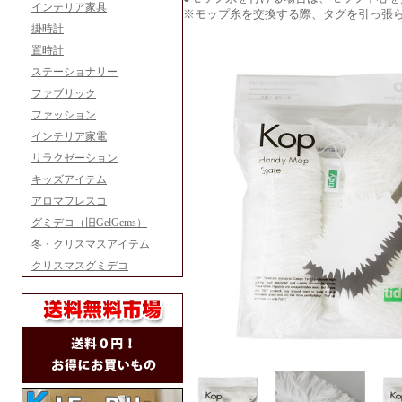
インテリア家具
※モップ糸を交換する際、タグを引っ張
掛時計
置時計
ステーショナリー
ファブリック
ファッション
インテリア家電
リラクゼーション
キッズアイテム
アロマフレスコ
グミデコ（旧GelGems）
冬・クリスマスアイテム
クリスマスグミデコ