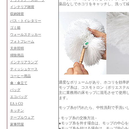
アウトドア・スポーツ
薬品なしでホコリをキャッチし、洗って
インテリア雑貨
収納雑貨
バス・トイレタリー
ゴミ箱
ウォールステッカー
フォトフレーム
天井照明
掃除用品
インテリアランプ
ティッシュケース
コーヒー用品
適度なボリュームがあり、ホコリを効率
傘・傘立て
モップ糸は、コスモトロン（ポリエステ
バッグ
主に業務用の床モップに混毛させて使用
エコバッグ
ます。
EAトCO
モップ糸が汚れたら、中性洗剤で手洗い
キッチン
テーブルウェア
- モップ糸の交換方法 -
●モップ糸を外す場合は、モップの中心
家事問屋
●モップ糸を付ける場合は、モップ中心