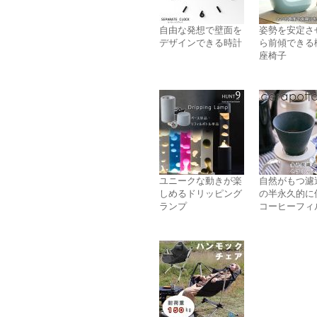
自由な発想で壁面を
姿勢を安定さ
デザインできる時計
ら前傾できる
座椅子
ユニークな動きが楽
自然がもつ濾
しめるドリッピング
の半永久的に
ランプ
コーヒーフィ