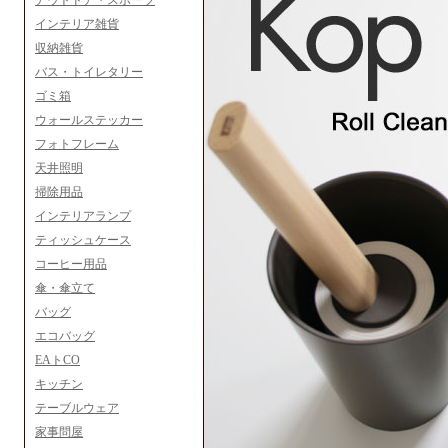
アウトドア・スポーツ
インテリア雑貨
収納雑貨
バス・トイレタリー
ゴミ箱
ウォールステッカー
フォトフレーム
天井照明
掃除用品
インテリアランプ
ティッシュケース
コーヒー用品
傘・傘立て
バッグ
エコバッグ
EAトCO
キッチン
テーブルウェア
家事問屋