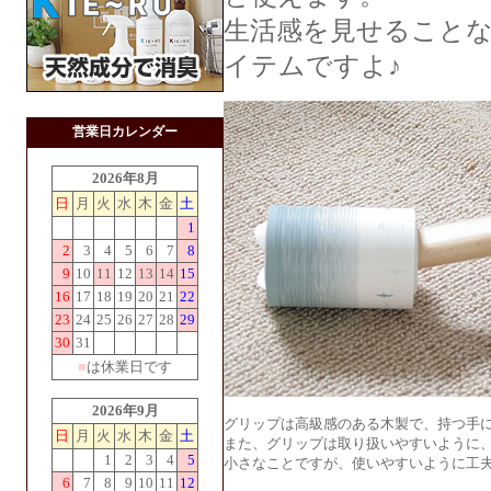
生活感を見せること
イテムですよ♪
営業日カレンダー
2026年8月
日
月
火
水
木
金
土
1
2
3
4
5
6
7
8
9
10
11
12
13
14
15
16
17
18
19
20
21
22
23
24
25
26
27
28
29
30
31
■
は休業日です
2026年9月
グリップは高級感のある木製で、持つ手
日
月
火
水
木
金
土
また、グリップは取り扱いやすいように
1
2
3
4
5
小さなことですが、使いやすいように工夫
6
7
8
9
10
11
12