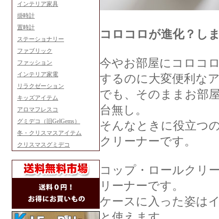
インテリア家具
掛時計
置時計
コロコロが進化？し
ステーショナリー
ファブリック
今やお部屋にコロコ
ファッション
インテリア家電
するのに大変便利な
リラクゼーション
でも、そのままお部
キッズアイテム
台無し。
アロマフレスコ
グミデコ（旧GelGems）
そんなときに役立つのが
冬・クリスマスアイテム
クリーナーです。
クリスマスグミデコ
コップ・ロールクリ
リーナーです。
ケースに入った姿は
と使えます。