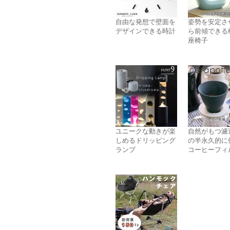
自由な発想で壁面を
姿勢を安定さ
デザインできる時計
ら前傾できる
座椅子
ユニークな動きが楽
自然がもつ濾
しめるドリッピング
の半永久的に
ランプ
コーヒーフィ