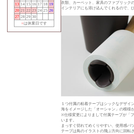
衣類、カーペット、家具のファブリック
13
14
15
16
17
18
19
インテリアにも溶け込んでくれるので、ひ
20
21
22
23
24
25
26
27
28
29
30
■
は休業日です
１つ付属の粘着テープはシックなデザイン
海をイメージした「オーシャン」の模様
※仕様変更によりまして付属テープが「
います。
まっすぐ切れてめくりやすい、使用感バ
テープは鳥のイラストの飛ぶ方向に回転