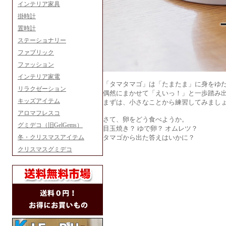
インテリア家具
掛時計
置時計
ステーショナリー
ファブリック
ファッション
インテリア家電
「タマタマゴ」は「たまたま」に身をゆ
リラクゼーション
偶然にまかせて「えいっ！」と一歩踏み
キッズアイテム
まずは、小さなことから練習してみまし
アロマフレスコ
さて、卵をどう食べようか。
グミデコ（旧GelGems）
目玉焼き？ ゆで卵？ オムレツ？
冬・クリスマスアイテム
タマゴから出た答えはいかに？
クリスマスグミデコ