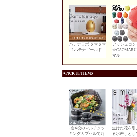
ハテナラボ タマタマ
アッシュコン
ゴ ハテナゴールド
☆CAOMARU
マル
■PICK UP ITEMS
1台6役のマルチクッ
生けた花を引
キングカプセルで時
る水差しとし