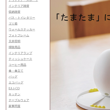
アウトドア・スポーツ
インテリア雑貨
収納雑貨
バス・トイレタリー
ゴミ箱
ウォールステッカー
フォトフレーム
天井照明
掃除用品
インテリアランプ
ティッシュケース
コーヒー用品
傘・傘立て
バッグ
エコバッグ
EAトCO
キッチン
テーブルウェア
家事問屋