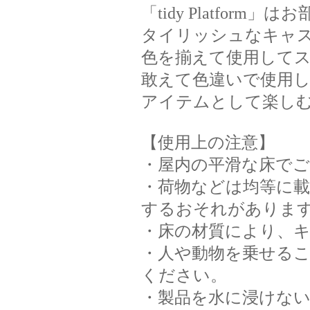
「tidy Platfo
タイリッシュなキャ
色を揃えて使用して
敢えて色違いで使用
アイテムとして楽し
【使用上の注意】
・屋内の平滑な床で
・荷物などは均等に
するおそれがありま
・床の材質により、
・人や動物を乗せる
ください。
・製品を水に浸けな