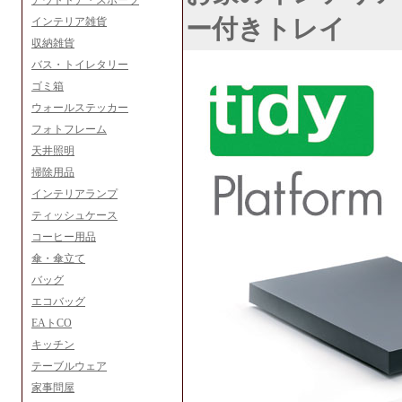
アウトドア・スポーツ
ー付きトレイ
インテリア雑貨
収納雑貨
バス・トイレタリー
ゴミ箱
ウォールステッカー
フォトフレーム
天井照明
掃除用品
インテリアランプ
ティッシュケース
コーヒー用品
傘・傘立て
バッグ
エコバッグ
EAトCO
キッチン
テーブルウェア
家事問屋