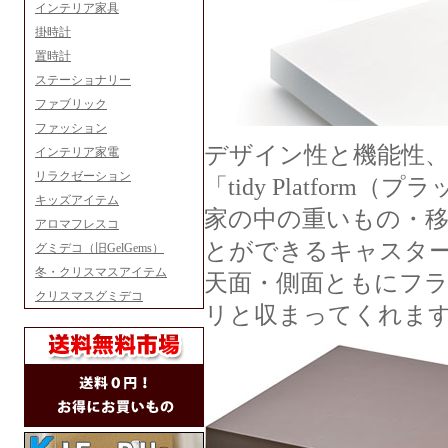
インテリア家具
掛時計
置時計
ステーショナリー
ファブリック
ファッション
デザイン性と機能性
インテリア家電
リラクゼーション
「tidy Platform
キッズアイテム
家の中の重いもの・
アロマフレスコ
とができるキャスタ
グミデコ（旧GelGems）
冬・クリスマスアイテム
天面・側面ともにフ
クリスマスグミデコ
リと収まってくれま