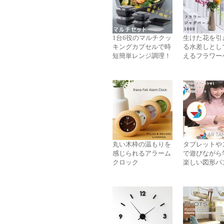
1台6役のマルチクッ
生けた花を引
キングカプセルで時
る水差しとし
短簡単レンジ調理！
えるフラワー
丸い木枠の温もりを
タブレットや
感じられるアラーム
で遊びながら
クロック
楽しい図形パ