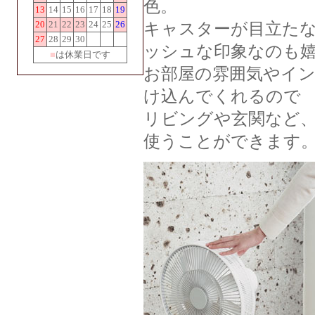
色。
13
14
15
16
17
18
19
20
21
22
23
24
25
26
キャスターが目立た
27
28
29
30
ッシュな印象なのも
■
は休業日です
お部屋の雰囲気やイ
け込んでくれるので
リビングや玄関など
使うことができます