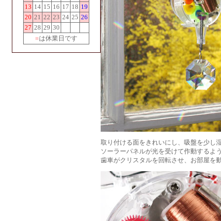
13
14
15
16
17
18
19
20
21
22
23
24
25
26
27
28
29
30
■
は休業日です
取り付ける面をきれいにし、吸盤を少し
ソーラーパネルが光を受けて作動するよ
歯車がクリスタルを回転させ、お部屋を