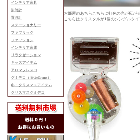
インテリア家具
掛時計
お部屋のあちらこちらに虹色の光が広が
置時計
こちらはクリスタルが1個のシングルタイ
ステーショナリー
ファブリック
ファッション
インテリア家電
リラクゼーション
キッズアイテム
アロマフレスコ
グミデコ（旧GelGems）
冬・クリスマスアイテム
クリスマスグミデコ