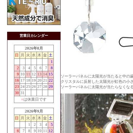
営業日カレンダー
2026年8月
日
月
火
水
木
金
土
1
2
3
4
5
6
7
8
9
10
11
12
13
14
15
ソーラーパネルに太陽光が当たると中の
16
17
18
19
20
21
22
クリスタルに反射した太陽光が虹色の小
23
24
25
26
27
28
29
ソーラーパネルに太陽光が当たらなくな
30
31
■
は休業日です
2026年9月
日
月
火
水
木
金
土
1
2
3
4
5
6
7
8
9
10
11
12