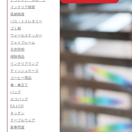
アウトドア・スポーツ
インテリア雑貨
収納雑貨
バス・トイレタリー
ゴミ箱
ウォールステッカー
フォトフレーム
天井照明
掃除用品
インテリアランプ
ティッシュケース
コーヒー用品
傘・傘立て
バッグ
エコバッグ
EAトCO
キッチン
テーブルウェア
家事問屋