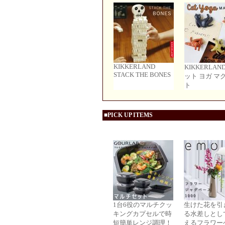
KIKKERLAND
KIKKERLAN
STACK THE BONES
ット ヨガ マ
ト
■PICK UP ITEMS
1台6役のマルチクッ
生けた花を引
キングカプセルで時
る水差しとし
短簡単レンジ調理！
えるフラワー