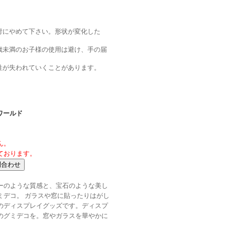
対にやめて下さい。形状が変化した
歳未満のお子様の使用は避け、手の届
性が失われていくことがあります。
ワールド
ん。
ております。
ーのような質感と、宝石のような美し
ミデコ。 ガラスや窓に貼ったりはがし
のディスプレイグッズです。ディスプ
のグミデコを。窓やガラスを華やかに