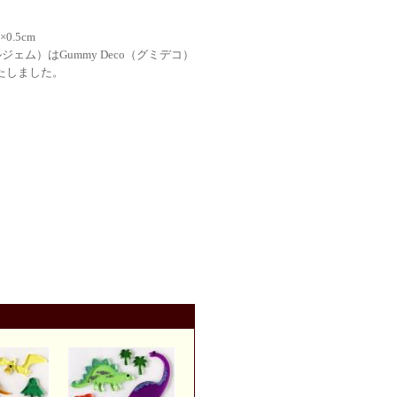
0.5cm
ルジェム）はGummy Deco（グミデコ）
たしました。