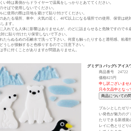
にくい時は裏側からドライヤーで温風をしっかりとあててください。
ンのそばで使用しないでください。
イルに使用の際は目地を避けて貼り付けてください。
光のあたる場所、車中、火気の近く、40℃以上になる場所での使用、保管は絶
出します。
口に入れても人体に影響はありませんが、のどに詰まらせると危険ですので６
絶対に貼り付けたり保管しないで下さい。
汚れたらぬるめの石鹸水で洗って下さい。何度も触ったりすると透明感、粘着
コどうしが接触すると色移りするのでご注意下さい。
きは手に付くことがありますが問題ありません。
グミデコ バッグS アイス
商品番号 24722
価格825円
申し訳ございませ
只今欠品中となっ
プルンとしたゼリ
い発色が魅力のグ
たりできる新感覚
レイに色とりどり