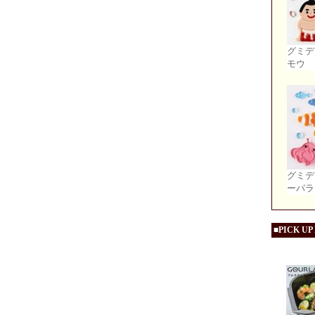
グミデ
モウ
グミデ
ーパラ
■PICK UP