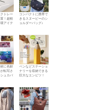
ダクトレー
コンパクトに携帯で
設置！超軽
きるスヌーピーのシ
循環アイテ
ョルダーバッグ♪
素材に色鮮
ペンなどステーショ
々が転写さ
ナリーを収納できる
ッシュカバ
巨大なエンピツ！