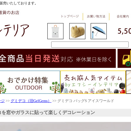
販売いたしております。
ージ
>>
グミデコ（旧GelGems）
>> グミデコ バッグS アイスワールド
コを窓やガラスに貼って楽しくデコレーション