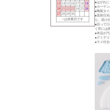
●はがれ
13
14
15
16
17
18
19
●カーテ
20
21
22
23
24
25
26
●陶製タ
27
28
29
30
●直射日
■
は休業日です
り、溶け
●誤って
く所には
●本品が
●グミデ
●ラメ付