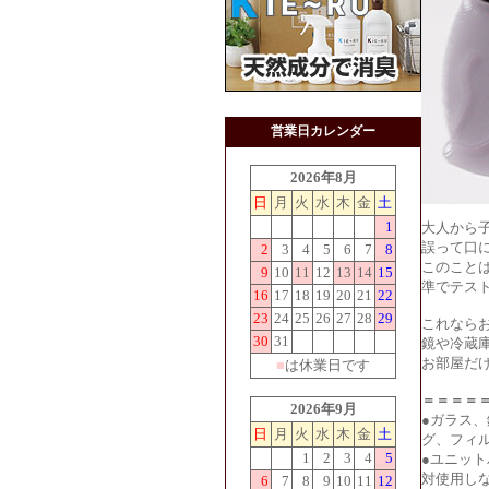
営業日カレンダー
2026年8月
日
月
火
水
木
金
土
1
大人から
誤って口
2
3
4
5
6
7
8
このこと
9
10
11
12
13
14
15
準でテス
16
17
18
19
20
21
22
23
24
25
26
27
28
29
これなら
30
31
鏡や冷蔵
お部屋だ
■
は休業日です
＝＝＝＝
2026年9月
●ガラス
日
月
火
水
木
金
土
グ、フィ
1
2
3
4
5
●ユニッ
対使用し
6
7
8
9
10
11
12