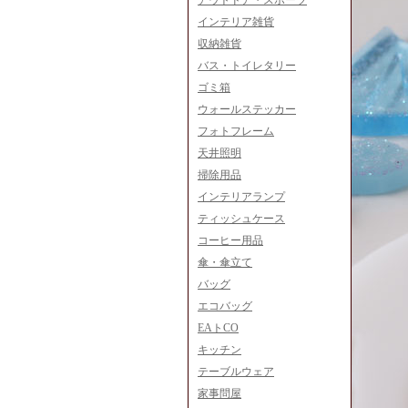
アウトドア・スポーツ
インテリア雑貨
収納雑貨
バス・トイレタリー
ゴミ箱
ウォールステッカー
フォトフレーム
天井照明
掃除用品
インテリアランプ
ティッシュケース
コーヒー用品
傘・傘立て
バッグ
エコバッグ
EAトCO
キッチン
テーブルウェア
家事問屋