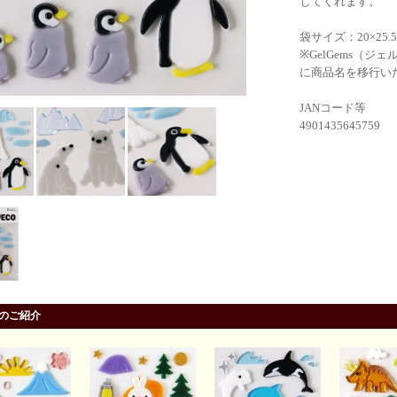
してくれます。
袋サイズ：20×25.5×
※GelGems（ジェ
に商品名を移行い
JANコード等
4901435645759
品のご紹介