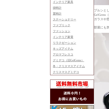
インテリア家具
掛時計
プルンと
置時計
GelGe
ガラスや
ステーショナリー
ファブリック
部屋にも
ファッション
インテリア家電
リラクゼーション
キッズアイテム
アロマフレスコ
グミデコ（旧GelGems）
冬・クリスマスアイテム
クリスマスグミデコ