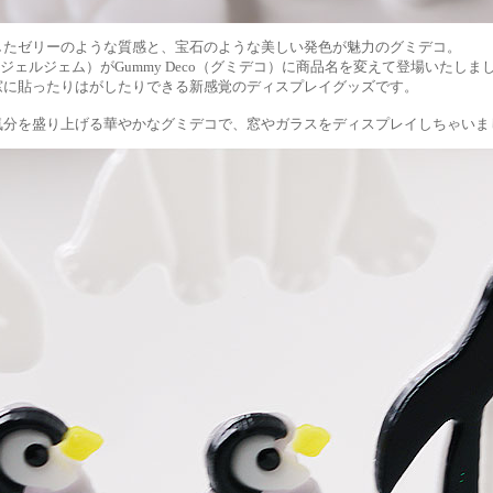
したゼリーのような質感と、宝石のような美しい発色が魅力のグミデコ。
ms（ジェルジェム）がGummy Deco（グミデコ）に商品名を変えて登場いたしま
窓に貼ったりはがしたりできる新感覚のディスプレイグッズです。
気分を盛り上げる華やかなグミデコで、窓やガラスをディスプレイしちゃいま