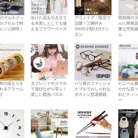
役のマルチクッ
生けた花を引き立て
アウトドア・防災で
照明用の
カプセルで時
る水差しとしても使
活躍！三脚付き
ルに簡単
レンジ調理！
えるフラワーベース
3WAY小型LEDラン
量な空気
タン
ム
枠の温もりを
タブレットやスマホ
パリ発のファッショ
ビニール
れるアラーム
で遊びながら学ぶ！
ナブルでおしゃれな
やかな花
ク
楽しい図形パズル
ボストン型老眼鏡
れたティ
ー