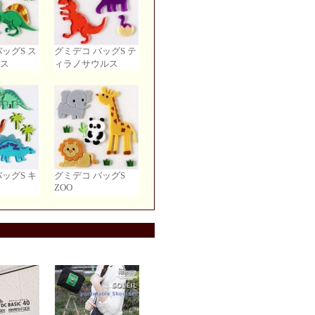
ッグS ス
グミデコ バッグS テ
ス
ィラノサウルス
ッグS キ
グミデコ バッグS
ZOO