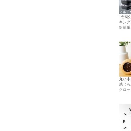
1台6
キング
短簡単
丸い木
感じら
クロッ