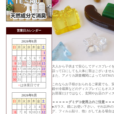
営業日カレンダー
2026年8月
日
月
火
水
木
金
土
1
2
3
4
5
6
7
8
9
10
11
12
13
14
15
大人から子供まで安心してディスプレイ
16
17
18
19
20
21
22
誤って口にしても人体に害はございませ
23
24
25
26
27
28
29
また、アメリカ調査機関によってASTM
30
31
これならお子様がおられるご家庭でも、安
■
は休業日です
鏡や冷蔵庫などのディスプレイにもオス
お部屋だけではなく、玄関やお店のディ
2026年9月
日
月
火
水
木
金
土
＝＝＝＝＝グミデコ使用上のご注意＝＝
●ガラス、鏡にお使い下さい。それ以外
1
2
3
4
5
グ、フィルム貼り、他）がしてある場合
6
7
8
9
10
11
12