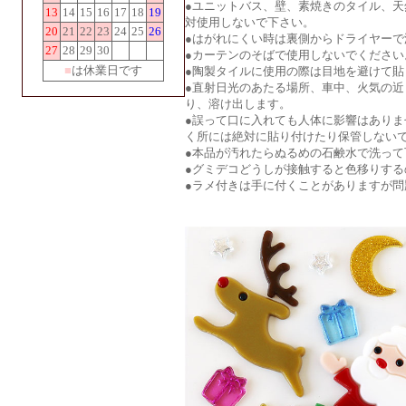
●ユニットバス、壁、素焼きのタイル、
13
14
15
16
17
18
19
対使用しないで下さい。
20
21
22
23
24
25
26
●はがれにくい時は裏側からドライヤー
27
28
29
30
●カーテンのそばで使用しないでください
■
は休業日です
●陶製タイルに使用の際は目地を避けて貼
●直射日光のあたる場所、車中、火気の近
り、溶け出します。
●誤って口に入れても人体に影響はあり
く所には絶対に貼り付けたり保管しない
●本品が汚れたらぬるめの石鹸水で洗っ
●グミデコどうしが接触すると色移りする
●ラメ付きは手に付くことがありますが問