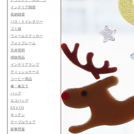
アウトドア・スポーツ
インテリア雑貨
収納雑貨
バス・トイレタリー
ゴミ箱
ウォールステッカー
フォトフレーム
天井照明
掃除用品
インテリアランプ
ティッシュケース
コーヒー用品
傘・傘立て
バッグ
エコバッグ
EAトCO
キッチン
テーブルウェア
家事問屋