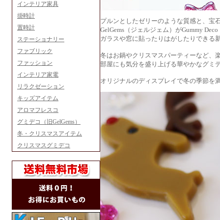
インテリア家具
掛時計
プルンとしたゼリーのような質感と、宝
置時計
GelGems（ジェルジェム）がGummy 
ガラスや窓に貼ったりはがしたりできる
ステーショナリー
ファブリック
冬はお鍋やクリスマスパーティーなど、
ファッション
部屋にも気分を盛り上げる華やかなグミ
インテリア家電
オリジナルのディスプレイで冬の季節を満
リラクゼーション
キッズアイテム
アロマフレスコ
グミデコ（旧GelGems）
冬・クリスマスアイテム
クリスマスグミデコ