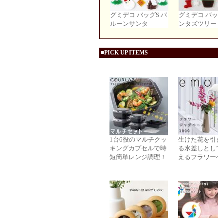
グミデコ バッグS バ
グミデコ バッ
ルーンサンタ
ンタズツリー
■PICK UP ITEMS
1台6役のマルチクッ
生けた花を引
キングカプセルで時
る水差しとし
短簡単レンジ調理！
えるフラワー