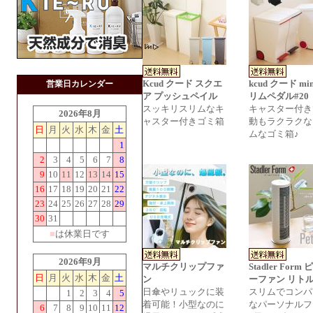
Kcud クード スクエ
kcud クード mi
営業日カレンダー
ア プッシュペイル
リムペダル#20
スッキリスリムなキ
キャスター付き
2026年8月
ャスター付きゴミ箱
動もラクラクな
日
月
火
水
木
金
土
ムなゴミ箱♪
1
2
3
4
5
6
7
8
9
10
11
12
13
14
15
16
17
18
19
20
21
22
23
24
25
26
27
28
29
30
31
■
は休業日です
2026年9月
マルチクリップファ
Stadler Form
日
月
火
水
木
金
土
ン
ーファン リト
日傘やリュックに装
スリムでコンパ
1
2
3
4
5
着可能！小型なのに
なパーソナルフ
6
7
8
9
10
11
12