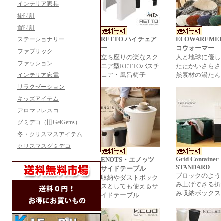
インテリア家具
掛時計
置時計
RETTO ハイチェア
ECOWAREME
ステーショナリー
ー
コウォーマー
ファブリック
立ち座りの楽なスク
人と地球に優し
ファッション
エア型RETTOバスチ
たたかいさらさ
ェア・風呂椅子
然素材の湯たん
インテリア家電
リラクゼーション
キッズアイテム
アロマフレスコ
グミデコ（旧GelGems）
冬・クリスマスアイテム
クリスマスグミデコ
Grid Container
ENOTS・エノッツ
STANDARD
サイドテーブル
ブロックのよう
収納やダストボック
み上げできる折
スとしても使えるサ
み収納ボックス
イドテーブル