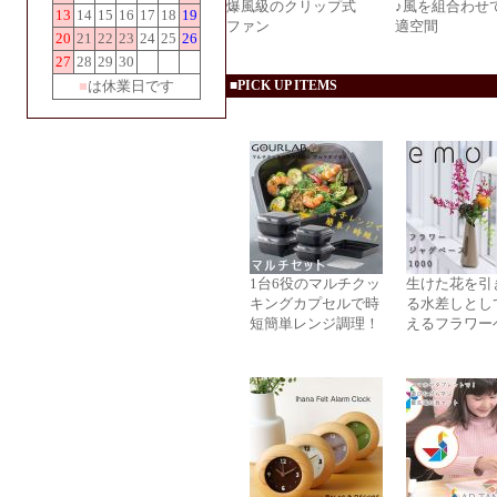
爆風級のクリップ式
♪風を組合わせ
13
14
15
16
17
18
19
ファン
適空間
20
21
22
23
24
25
26
27
28
29
30
■
は休業日です
■PICK UP ITEMS
1台6役のマルチクッ
生けた花を引
キングカプセルで時
る水差しとし
短簡単レンジ調理！
えるフラワー