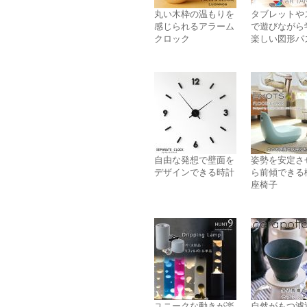
丸い木枠の温もりを
タブレットや
感じられるアラーム
で遊びながら
クロック
楽しい図形パ
自由な発想で壁面を
姿勢を安定さ
デザインできる時計
ら前傾できる
座椅子
ユニークな動きが楽
自然がもつ濾