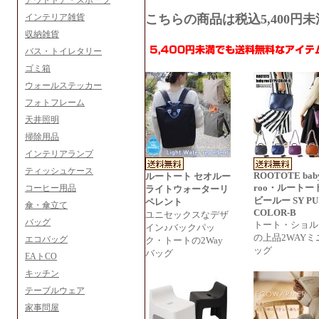
アウトドア・スポーツ
インテリア雑貨
こちらの商品は税込5,400
収納雑貨
バス・トイレタリー
ゴミ箱
ウォールステッカー
フォトフレーム
天井照明
掃除用品
インテリアランプ
ティッシュケース
ROOTOTE bab
ルートート セオルー
roo・ルートー
コーヒー用品
ライトウォーターリ
ビールー SY PU
ペレント
傘・傘立て
COLOR-B
ユニセックスなデザ
バッグ
トート・ショル
イン♪バックパッ
の上品2WAYミ
エコバッグ
ク・トートの2Way
ッグ
バッグ
EAトCO
キッチン
テーブルウェア
家事問屋