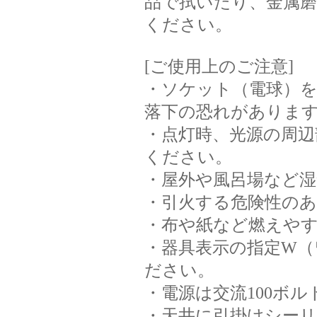
品で拭いたり、金属
ください。
[ご使用上のご注意]
・ソケット（電球）
落下の恐れがありま
・点灯時、光源の周
ください。
・屋外や風呂場など
・引火する危険性の
・布や紙など燃えや
・器具表示の指定W
ださい。
・電源は交流100ボ
・天井に引掛けシー