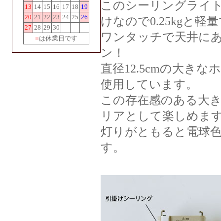
このシーリングライ
13
14
15
16
17
18
19
20
21
22
23
24
25
26
けなので0.25kgと軽
27
28
29
30
ワンタッチで天井に
■
は休業日です
ン！
直径12.5cmの大き
使用しています。
この存在感のある大
リアとして楽しめま
灯りがともると電球
す。