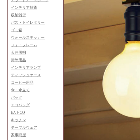
アウトドア・スポーツ
インテリア雑貨
収納雑貨
バス・トイレタリー
ゴミ箱
ウォールステッカー
フォトフレーム
天井照明
掃除用品
インテリアランプ
ティッシュケース
コーヒー用品
傘・傘立て
バッグ
エコバッグ
EAトCO
キッチン
テーブルウェア
家事問屋