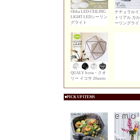
Olika LED CEILING
ナチュラルイ
LIGHT LEDシーリン
トリアル カル
グライト
ーリングライト
QUALY Icosa・クオ
リー イコサ 20units
■PICK UP ITEMS