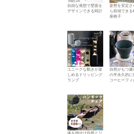
自由な発想で壁面を
姿勢を安定さ
デザインできる時計
ら前傾できる
座椅子
ユニークな動きが楽
自然がもつ濾
しめるドリッピング
の半永久的に
ランプ
コーヒーフィ
体を倒せば自然とリ