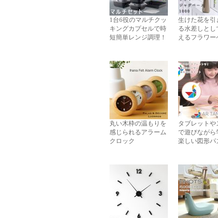
1台6役のマルチクッ
生けた花を引
キングカプセルで時
る水差しとし
短簡単レンジ調理！
えるフラワー
丸い木枠の温もりを
タブレットや
感じられるアラーム
で遊びながら
クロック
楽しい図形パ