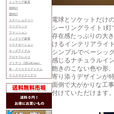
インテリア家具
掛時計
置時計
電球とソケットだけの
ステーショナリー
シーリングライト1灯
ファブリック
ファッション
存在感たっぷりの大
インテリア家電
けるインテリアライ
リラクゼーション
シンプルでベーシッ
キッズアイテム
アロマフレスコ
感じるナチュラルイ
グミデコ（旧GelGems）
飽きのこない色や形
冬・クリスマスアイテム
寄り添うデザインが
クリスマスグミデコ
面倒で大がかりな工
付けていただけます