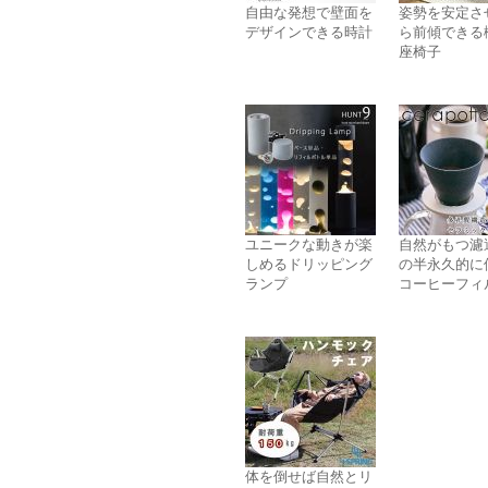
自由な発想で壁面を
姿勢を安定さ
デザインできる時計
ら前傾できる
座椅子
ユニークな動きが楽
自然がもつ濾
しめるドリッピング
の半永久的に
ランプ
コーヒーフィ
体を倒せば自然とリ