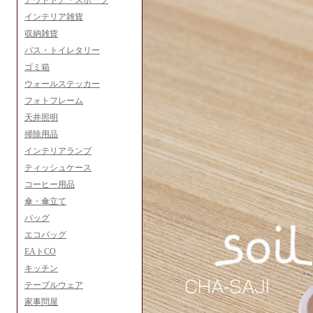
アウトドア・スポーツ
インテリア雑貨
収納雑貨
バス・トイレタリー
ゴミ箱
ウォールステッカー
フォトフレーム
天井照明
掃除用品
インテリアランプ
ティッシュケース
コーヒー用品
傘・傘立て
バッグ
エコバッグ
EAトCO
キッチン
テーブルウェア
家事問屋