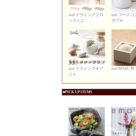
soil ドライングブロ
soil フード
ックミニ
ダブル
soil ドライングオブ
soil MASU 升
ジェ
■PICK UP ITEMS