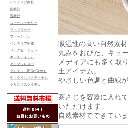
インテリア家具
掛時計
置時計
ステーショナリー
ファブリック
ファッション
吸湿性の高い自然素材
インテリア家電
リラクゼーション
丸みをおびた、キュ
キッズアイテム
メディアにも多く取り
アロマフレスコ
土アイテム。
グミデコ（旧GelGems）
冬・クリスマスアイテム
やさしい色調と曲線
クリスマスグミデコ
茶さじを容器に入れ
いただけます。
自然素材でできてい