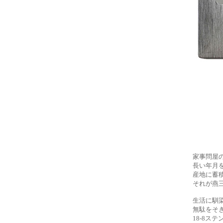
家事問屋
長い年月
産地に蓄
それが燕
生活に馴
無駄をそ
18‐8ス