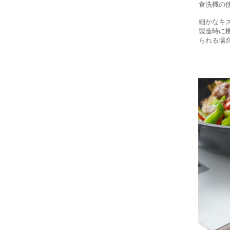
食洗機の
細かなキ
製造時に
られる場