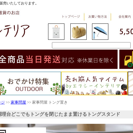
販売いたしております。
ージ
>>
家事問屋
>> 家事問屋 トング置き
調理台どこでもトングを閉じたまま置けるトングスタンド