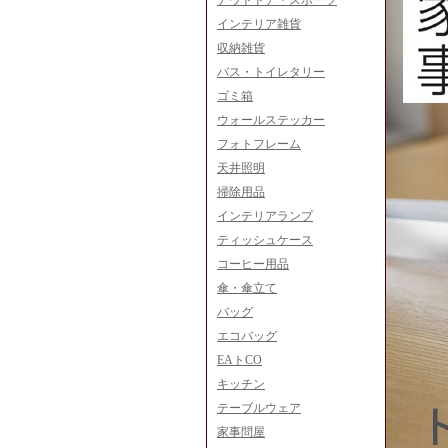
アウトドア・スポーツ
インテリア雑貨
収納雑貨
バス・トイレタリー
ゴミ箱
ウォールステッカー
フォトフレーム
天井照明
掃除用品
インテリアランプ
ティッシュケース
コーヒー用品
傘・傘立て
バッグ
エコバッグ
EAトCO
キッチン
テーブルウェア
家事問屋