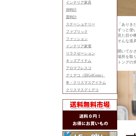
インテリア家具
掛時計
置時計
ステーショナリー
「ありき
ずっと使
ファブリック
見た目や
ファッション
そんな道
インテリア家電
開いてか
リラクゼーション
場所を取
キッズアイテム
トングの
アロマフレスコ
グミデコ（旧GelGems）
冬・クリスマスアイテム
クリスマスグミデコ