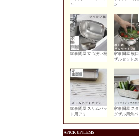
ャー
ン
家事問屋 立つ洗い桶
家事問屋 横
ザルセット20
家事問屋 スリムバッ
家事問屋 ス
ト用アミ
グザル用角バ
■PICK UP ITEMS