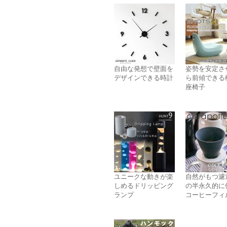
自由な発想で壁面を
姿勢を安定さ
デザインできる時計
ら前傾できる
座椅子
ユニークな動きが楽
自然がもつ濾
しめるドリッピング
の半永久的に
ランプ
コーヒーフィ