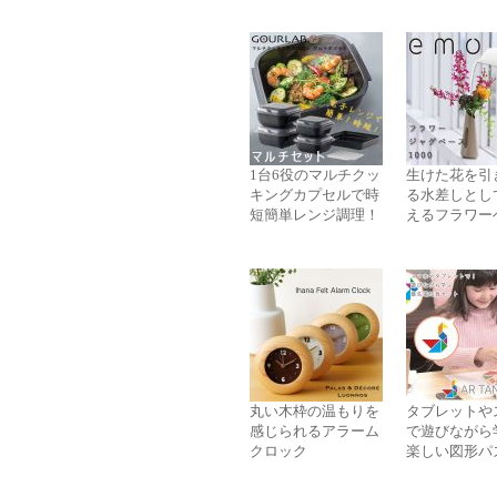
1台6役のマルチクッ
生けた花を引
キングカプセルで時
る水差しとし
短簡単レンジ調理！
えるフラワー
丸い木枠の温もりを
タブレットや
感じられるアラーム
で遊びながら
クロック
楽しい図形パ