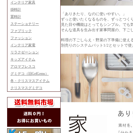
インテリア家具
掛時計
「ありきたり、なのに使いやすい。」
置時計
ずっと使いたくなるものを、ずっとつく
ステーショナリー
見た目や機能はとってもシンプル。でも
そんな道具を生み出す家事問屋の、下ごし
ファブリック
ファッション
料理の下ごしらえ・野菜の下準備に使え
インテリア家電
別売りのシステムバット1/2とセットで
リラクゼーション
キッズアイテム
アロマフレスコ
グミデコ（旧GelGems）
冬・クリスマスアイテム
クリスマスグミデコ