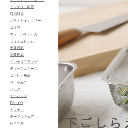
アウトドア・スポーツ
インテリア雑貨
収納雑貨
バス・トイレタリー
ゴミ箱
ウォールステッカー
フォトフレーム
天井照明
掃除用品
インテリアランプ
ティッシュケース
コーヒー用品
傘・傘立て
バッグ
エコバッグ
EAトCO
キッチン
テーブルウェア
家事問屋