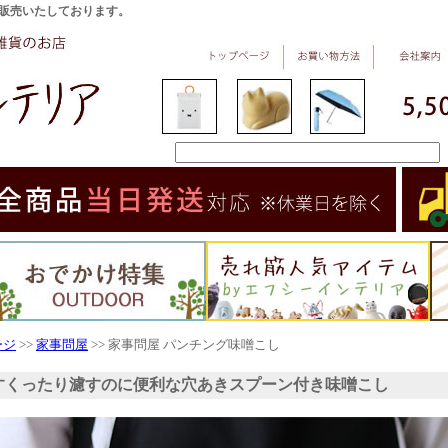
販売いたしております。
ージ
>>
家事問屋
>> 家事問屋 パンチング味噌こし
すくったり濾すのに便利な穴あきスプーン付き味噌こし