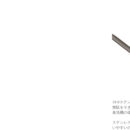
18‐8ス
無駄をそ
食洗機の
ステンレ
いやすい