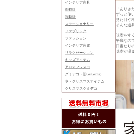
インテリア家具
「ありき
掛時計
ずっと使
置時計
見た目や
ステーショナリー
そんな道
ファブリック
味噌をす
ファッション
平底なの
インテリア家電
口当たり
味噌が温
リラクゼーション
キッズアイテム
アロマフレスコ
グミデコ（旧GelGems）
冬・クリスマスアイテム
クリスマスグミデコ