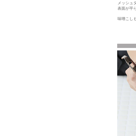
メッシュ
表面が平
味噌こし