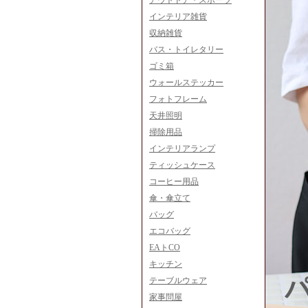
アウトドア・スポーツ
インテリア雑貨
収納雑貨
バス・トイレタリー
ゴミ箱
ウォールステッカー
フォトフレーム
天井照明
掃除用品
インテリアランプ
ティッシュケース
コーヒー用品
傘・傘立て
バッグ
エコバッグ
EAトCO
キッチン
テーブルウェア
家事問屋