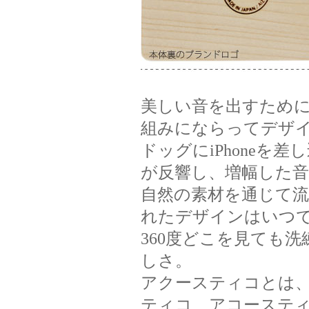
美しい音を出すため
組みにならってデザ
ドッグにiPhoneを
が反響し、増幅した
自然の素材を通じて
れたデザインはいつ
360度どこを見ても
しさ。
アクースティコとは
ティコ、アコーステ