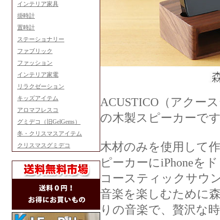
インテリア家具
掛時計
置時計
ステーショナリー
ファブリック
ファッション
インテリア家電
リラクゼーション
キッズアイテム
ACUSTICO（アクー
アロマフレスコ
の木製スピーカーで
グミデコ（旧GelGems）
冬・クリスマスアイテム
木材のみを使用して
クリスマスグミデコ
ピーカーにiPhon
コースティックサウ
音楽を楽しむために
りの音楽で、贅沢な