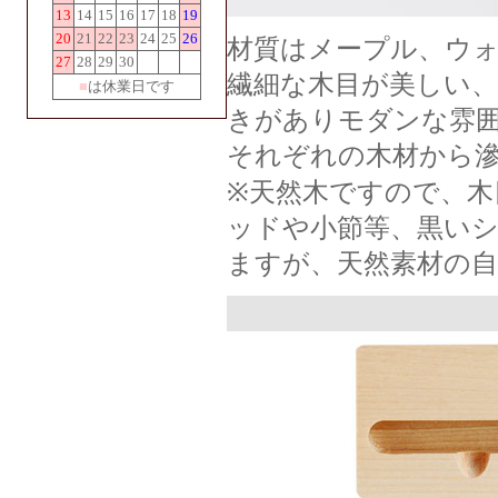
13
14
15
16
17
18
19
20
21
22
23
24
25
26
材質はメープル、ウォ
27
28
29
30
繊細な木目が美しい
■
は休業日です
きがありモダンな雰
それぞれの木材から
※天然木ですので、
ッドや小節等、黒い
ますが、天然素材の