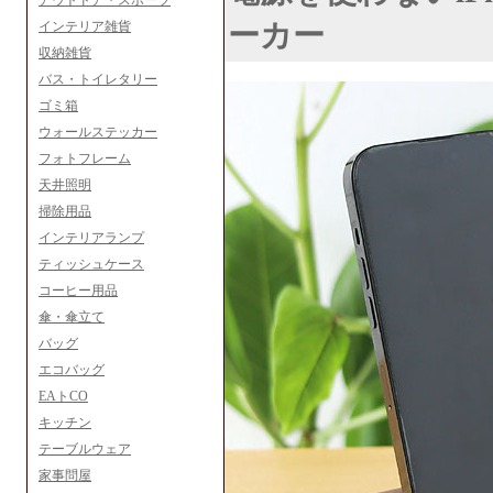
アウトドア・スポーツ
ーカー
インテリア雑貨
収納雑貨
バス・トイレタリー
ゴミ箱
ウォールステッカー
フォトフレーム
天井照明
掃除用品
インテリアランプ
ティッシュケース
コーヒー用品
傘・傘立て
バッグ
エコバッグ
EAトCO
キッチン
テーブルウェア
家事問屋