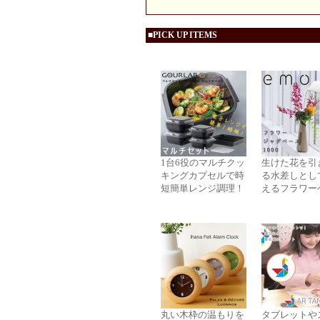
■PICK UP ITEMS
1台6役のマルチクッ
生けた花を引
キングカプセルで時
る水差しとし
短簡単レンジ調理！
えるフラワー
丸い木枠の温もりを
タブレットや