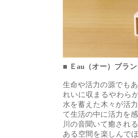
■ Ｅau（オー）ブラ
生命や活力の源でも
れいに収まるやわら
水を蓄えた木々が活力
て生活の中に活力を
川の音聞いて癒される
ある空間を楽しんで