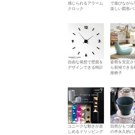
感じられるアラーム
で遊びながら
クロック
楽しい図形パ
自由な発想で壁面を
姿勢を安定さ
デザインできる時計
ら前傾できる
座椅子
ユニークな動きが楽
自然がもつ濾
しめるドリッピング
の半永久的に