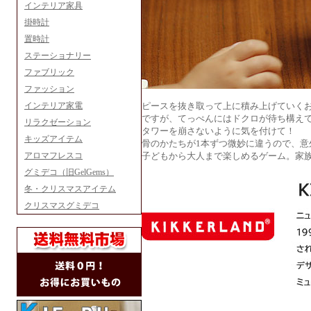
インテリア家具
掛時計
置時計
ステーショナリー
ファブリック
ファッション
インテリア家電
ピースを抜き取って上に積み上げていく
ですが、てっぺんにはドクロが待ち構え
リラクゼーション
タワーを崩さないように気を付けて！
キッズアイテム
骨のかたちが1本ずつ微妙に違うので、意
アロマフレスコ
子どもから大人まで楽しめるゲーム。家
グミデコ（旧GelGems）
冬・クリスマスアイテム
クリスマスグミデコ