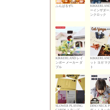
ふんばるずL
KIKKERLAN
ーインザダー
ンクロック
KIKKERLAND レイ
KIKKERLAN
ンボー メーカー ダ
ット ヨガ マ
ブル
ト
SLOWER PLAYING
DINO NECK 
CARDS トランプ
ディノ ネッ