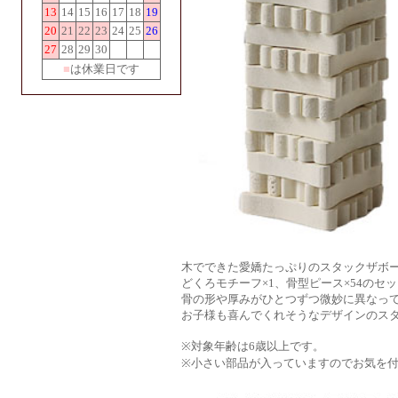
13
14
15
16
17
18
19
20
21
22
23
24
25
26
27
28
29
30
■
は休業日です
木でできた愛嬌たっぷりのスタックザボ
どくろモチーフ×1、骨型ピース×54のセ
骨の形や厚みがひとつずつ微妙に異なっ
お子様も喜んでくれそうなデザインのス
※対象年齢は6歳以上です。
※小さい部品が入っていますのでお気を