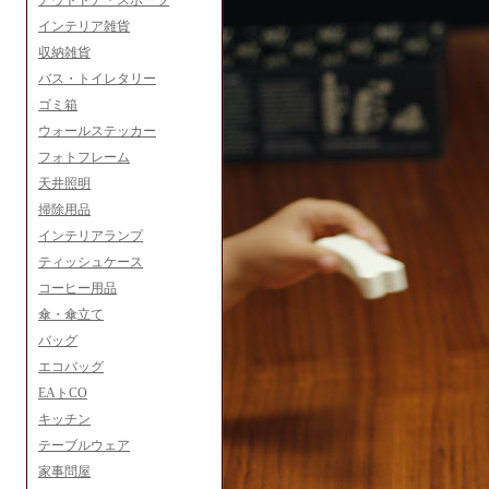
アウトドア・スポーツ
インテリア雑貨
収納雑貨
バス・トイレタリー
ゴミ箱
ウォールステッカー
フォトフレーム
天井照明
掃除用品
インテリアランプ
ティッシュケース
コーヒー用品
傘・傘立て
バッグ
エコバッグ
EAトCO
キッチン
テーブルウェア
家事問屋