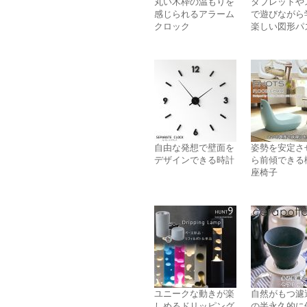
丸い木枠の温もりを
タブレットや
感じられるアラーム
で遊びながら
クロック
楽しい図形パ
自由な発想で壁面を
姿勢を安定さ
デザインできる時計
ら前傾できる
座椅子
ユニークな動きが楽
自然がもつ濾
しめるドリッピング
の半永久的に