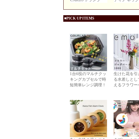
■PICK UP ITEMS
1台6役のマルチクッ
生けた花を引
キングカプセルで時
る水差しとし
短簡単レンジ調理！
えるフラワー