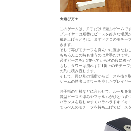
★遊び方
★
このゲームは、片手だけで遊ぶゲームで
プレイヤーは順番にピースを好きな場所
積み上げるときは、まずドクロのモチー
きます。
そして再びモチーフを真ん中に置きなお
もちろんこの時も使うのは片手だけです
必ずピースを3つ並べてから次の段に移っ
もし、タワーは崩れずに1番上のモチーフ
の列に積み直します。
そして、再び別の場所からピースを抜き取
ゲームの勝者はタワーを崩したプレイヤ
お子様の年齢などに合わせて、ルールを
骨型ピースの厚みやフォルムがひとつず
バランスを崩しやすくハラハラドキドキ
てっぺんのモチーフを持ち上げてピース