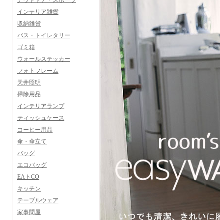
アウトドア・スポーツ
インテリア雑貨
収納雑貨
バス・トイレタリー
ゴミ箱
ウォールステッカー
フォトフレーム
天井照明
掃除用品
インテリアランプ
ティッシュケース
コーヒー用品
傘・傘立て
バッグ
エコバッグ
EAトCO
キッチン
テーブルウェア
家事問屋