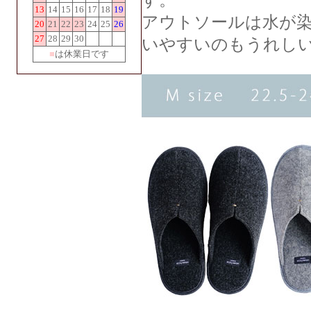
す。
13
14
15
16
17
18
19
アウトソールは水が染
20
21
22
23
24
25
26
27
28
29
30
いやすいのもうれしい
■
は休業日です