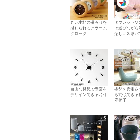
丸い木枠の温もりを
タブレットや
感じられるアラーム
で遊びながら
クロック
楽しい図形パ
自由な発想で壁面を
姿勢を安定さ
デザインできる時計
ら前傾できる
座椅子