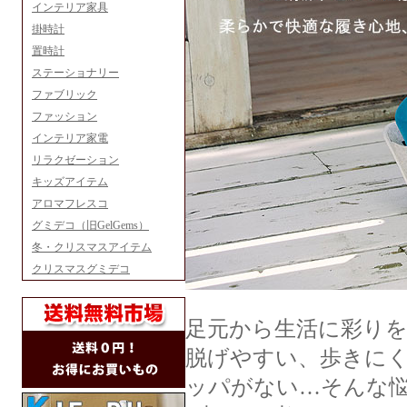
インテリア家具
掛時計
置時計
ステーショナリー
ファブリック
ファッション
インテリア家電
リラクゼーション
キッズアイテム
アロマフレスコ
グミデコ（旧GelGems）
冬・クリスマスアイテム
クリスマスグミデコ
足元から生活に彩り
脱げやすい、歩きに
ッパがない…そんな