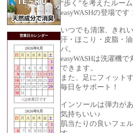
“歩く”を考えたルーム
easyWASHの登場です
いつでも清潔、きれ
営業日カレンダー
汗・ほこり・皮脂・
パ。
2026年8月
日
月
火
水
木
金
土
easyWASHは洗濯
1
できます。
2
3
4
5
6
7
8
9
10
11
12
13
14
15
また、足にフィット
16
17
18
19
20
21
22
毎日をサポート！
23
24
25
26
27
28
29
30
31
■
は休業日です
インソールは弾力が
2026年9月
気持ちいい♪
日
月
火
水
木
金
土
肌当たりの良いフェ
1
2
3
4
5
6
7
8
9
10
11
12