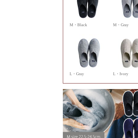
M・Black
M・Gray
L・Gray
L・Ivory