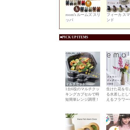
room’s ルームズ スリ
フィーカ ス
ッパ
ンド
■PICK UP ITEMS
1台6役のマルチクッ
生けた花を引
キングカプセルで時
る水差しとし
短簡単レンジ調理！
えるフラワー