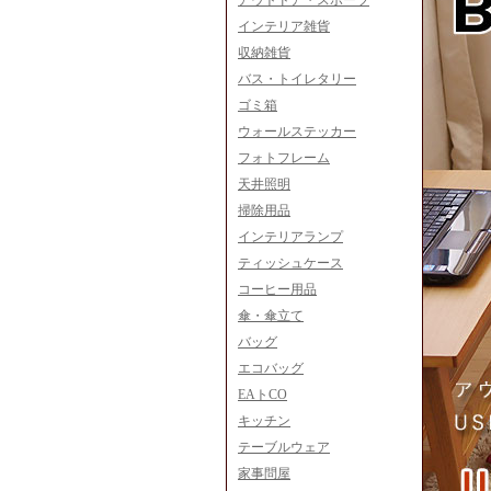
アウトドア・スポーツ
インテリア雑貨
収納雑貨
バス・トイレタリー
ゴミ箱
ウォールステッカー
フォトフレーム
天井照明
掃除用品
インテリアランプ
ティッシュケース
コーヒー用品
傘・傘立て
バッグ
エコバッグ
EAトCO
キッチン
テーブルウェア
家事問屋