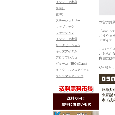
インテリア家具
掛時計
置時計
ステーショナリー
木曽の針葉
ファブリック
「asah
ファッション
こうやま
インテリア家電
デザイナ
リラクゼーション
このアイ
キッズアイテム
おおらか
アロマフレスコ
内側には
グミデコ（旧GelGems）
ひのきの
冬・クリスマスアイテム
クリスマスグミデコ