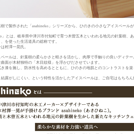
樹で製作された「asahineko」シリーズから、ひのきの小さなアイスペール
ineko」とは、岐阜県中津川市付知町で育つ木曽五木といわれる地元の針葉樹
き、を使った生活道具の総称です。
ーは村澤一晃氏。
スペールは、針葉樹の柔らかさと軽さを活かし、肉厚で手触りの良いディテー
な曲面が木材独特の「木目紋様」を浮かびださせています。
拭き漆を施し、防水性を高めるとともに、ひのきの地肌とのコントラストを楽
、結露がしにくい、という特性を活かしたアイスペールは、ご自宅はもちろん