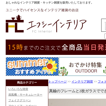
おしゃれなインテリア雑貨・キッチン雑貨を販売いたしております。
トップページ
>>
インテリア雑貨
>>
フォ
商品カテゴリー
いろいろな雑貨
真鍮のフレームと2枚ガラスでで
扇風機・サーキュレーター
フェイクグリーン