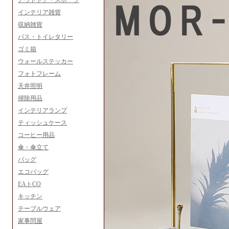
アウトドア・スポーツ
インテリア雑貨
収納雑貨
バス・トイレタリー
ゴミ箱
ウォールステッカー
フォトフレーム
天井照明
掃除用品
インテリアランプ
ティッシュケース
コーヒー用品
傘・傘立て
バッグ
エコバッグ
EAトCO
キッチン
テーブルウェア
家事問屋