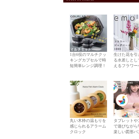
1台6役のマルチクッ
生けた花を引
キングカプセルで時
る水差しとし
短簡単レンジ調理！
えるフラワー
丸い木枠の温もりを
タブレットや
感じられるアラーム
で遊びながら
クロック
楽しい図形パ