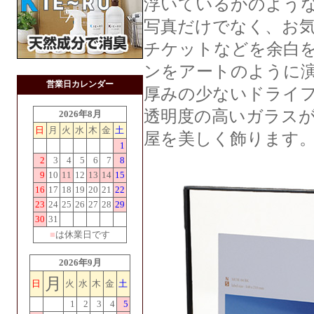
浮いているかのよう
写真だけでなく、お
チケットなどを余白
ンをアートのように
営業日カレンダー
厚みの少ないドライ
透明度の高いガラス
2026年8月
日
月
火
水
木
金
土
屋を美しく飾ります
1
2
3
4
5
6
7
8
9
10
11
12
13
14
15
16
17
18
19
20
21
22
23
24
25
26
27
28
29
30
31
■
は休業日です
2026年9月
月
日
火
水
木
金
土
1
2
3
4
5