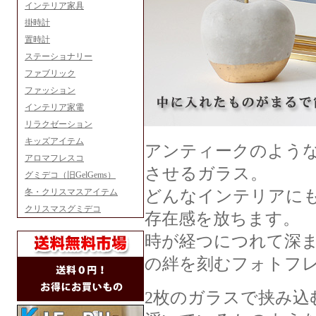
インテリア家具
掛時計
置時計
ステーショナリー
ファブリック
ファッション
インテリア家電
リラクゼーション
キッズアイテム
アンティークのよう
アロマフレスコ
させるガラス。
グミデコ（旧GelGems）
冬・クリスマスアイテム
どんなインテリアに
クリスマスグミデコ
存在感を放ちます。
時が経つにつれて深
の絆を刻むフォトフ
2枚のガラスで挟み込