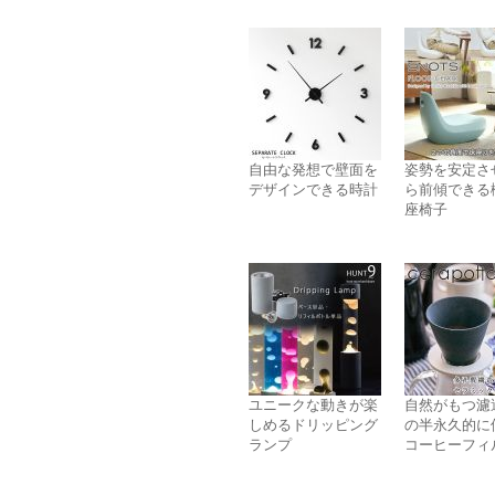
自由な発想で壁面を
姿勢を安定さ
デザインできる時計
ら前傾できる
座椅子
ユニークな動きが楽
自然がもつ濾
しめるドリッピング
の半永久的に
ランプ
コーヒーフィ