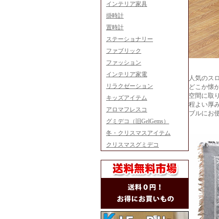
インテリア家具
掛時計
置時計
ステーショナリー
ファブリック
ファッション
インテリア家電
人気のス
リラクゼーション
どこか懐
空間に取
キッズアイテム
程よい厚
アロマフレスコ
ブルにお
グミデコ（旧GelGems）
冬・クリスマスアイテム
クリスマスグミデコ