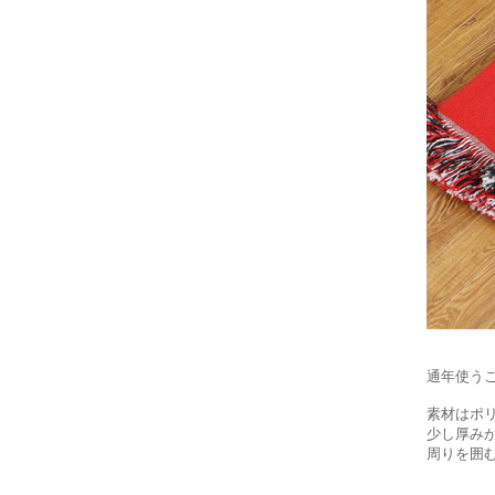
通年使う
素材はポ
少し厚み
周りを囲