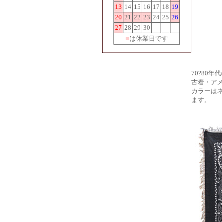
13
14
15
16
17
18
19
20
21
22
23
24
25
26
27
28
29
30
■
は休業日です
70?80
古着・ア
カラーは
ます。