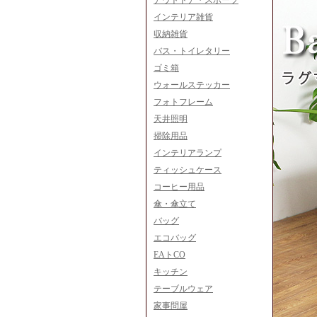
アウトドア・スポーツ
インテリア雑貨
収納雑貨
バス・トイレタリー
ゴミ箱
ウォールステッカー
フォトフレーム
天井照明
掃除用品
インテリアランプ
ティッシュケース
コーヒー用品
傘・傘立て
バッグ
エコバッグ
EAトCO
キッチン
テーブルウェア
家事問屋