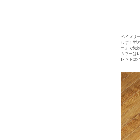
ペイズリ
しずく型
ー」で織
カラーは
レッドは